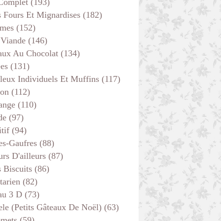
 Complet
(193)
s Fours Et Mignardises
(182)
mes
(152)
 Viande
(146)
aux Au Chocolat
(134)
LÉGUMES
ées
(131)
CREPES-GAUFRES
leux Individuels Et Muffins
(117)
son
(112)
ange
(110)
de
(97)
tif
(94)
es-Gaufres
(88)
rs D'ailleurs
(87)
s Biscuits
(86)
tarien
(82)
au 3 D
(73)
ele (petits Gâteaux De Noël)
(63)
GÂTEAUX - MOELLEUX
emets
(59)