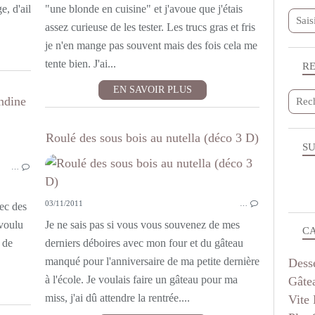
, d'ail
"une blonde en cuisine" et j'avoue que j'étais
assez curieuse de les tester. Les trucs gras et fris
je n'en mange pas souvent mais des fois cela me
tente bien. J'ai...
R
EN SAVOIR PLUS
ndine
GÂTEAUX - MOELLEUX
Roulé des sous bois au nutella (déco 3 D)
SU
…
03/11/2011
…
ec des
 voulu
Je ne sais pas si vous vous souvenez de mes
C
 de
derniers déboires avec mon four et du gâteau
manqué pour l'anniversaire de ma petite dernière
Dess
à l'école. Je voulais faire un gâteau pour ma
Gâte
miss, j'ai dû attendre la rentrée....
Vite 