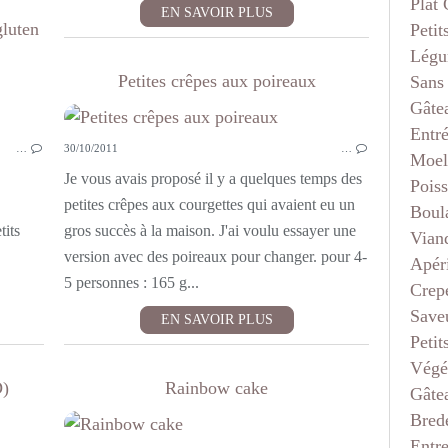
Plat
EN SAVOIR PLUS
gluten
Petit
Légu
Petites crêpes aux poireaux
Sans
GÂTEAUX - MOELLEUX
Gâte
Entr
…
30/10/2011
…
Moel
Je vous avais proposé il y a quelques temps des
Pois
petites crêpes aux courgettes qui avaient eu un
Boul
tits
gros succès à la maison. J'ai voulu essayer une
Vian
version avec des poireaux pour changer. pour 4-
Apéri
5 personnes : 165 g...
Crep
Saveu
EN SAVOIR PLUS
Petit
Végé
D)
Rainbow cake
Gâte
Bred
GÂTEAU 3 D
Entr