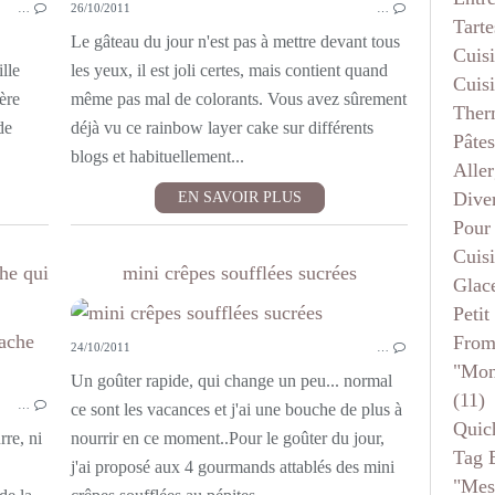
…
26/10/2011
…
Tarte
Le gâteau du jour n'est pas à mettre devant tous
Cuis
lle
les yeux, il est joli certes, mais contient quand
Cuis
ère
même pas mal de colorants. Vous avez sûrement
Ther
de
déjà vu ce rainbow layer cake sur différents
Pâtes
blogs et habituellement...
Aller
Dive
EN SAVOIR PLUS
Pour
Cuis
he qui
mini crêpes soufflées sucrées
Glace
Petit
From
24/10/2011
…
DIVERS
"mon
Un goûter rapide, qui change un peu... normal
(11)
…
ce sont les vacances et j'ai une bouche de plus à
Quic
rre, ni
nourrir en ce moment..Pour le goûter du jour,
Tag 
j'ai proposé aux 4 gourmands attablés des mini
"mes