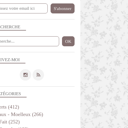
ECHERCHE
IVEZ-MOI
GÂTEAU 3 D
ATÉGORIES
erts
(412)
aux - Moelleux
(266)
Fait
(252)