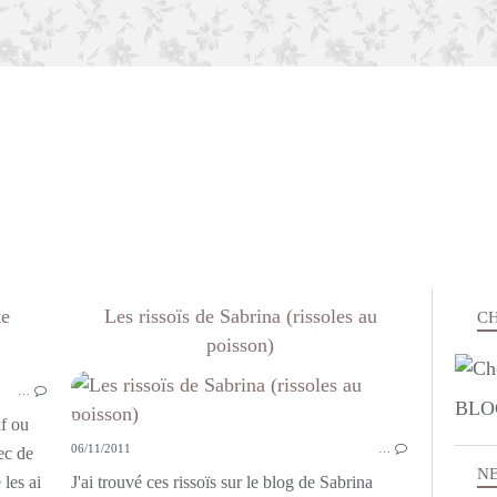
te
Les rissoïs de Sabrina (rissoles au
CH
poisson)
APÉRITIF
…
BLO
if ou
06/11/2011
…
ec de
N
 les ai
J'ai trouvé ces rissoïs sur le blog de Sabrina