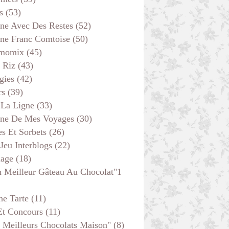
s
(53)
ine Avec Des Restes
(52)
ine Franc Comtoise
(50)
momix
(45)
 Riz
(43)
gies
(42)
rs
(39)
 La Ligne
(33)
ine De Mes Voyages
(30)
s Et Sorbets
(26)
 Jeu Interblogs
(22)
DESSERTS
age
(18)
CREPES-GAUFRES
 Meilleur Gâteau Au Chocolat"1
he Tarte
(11)
Et Concours
(11)
 Meilleurs Chocolats Maison"
(8)