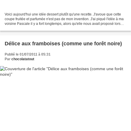
Voici aujourd'hui une idée dessert plutôt qu'une recette. J'avoue que cette
coupe fruitée et parfumée n'est pas de mon invention. J'ai piqué l'idée à ma
voisine Pascale il y a fort longtemps, alors qu'elle nous avait proposé lors
d'un repas, ce délicieux...
Délice aux framboises (comme une forêt noire)
Publié le 01/07/2011 à 05:31
Par
chocolatatout