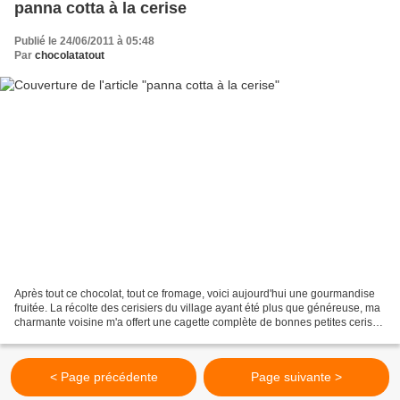
panna cotta à la cerise
Publié le 24/06/2011 à 05:48
Par
chocolatatout
Après tout ce chocolat, tout ce fromage, voici aujourd'hui une gourmandise
fruitée. La récolte des cerisiers du village ayant été plus que généreuse, ma
charmante voisine m'a offert une cagette complète de bonnes petites cerises
noires, sucrées et juteuses...
< Page précédente
Page suivante >