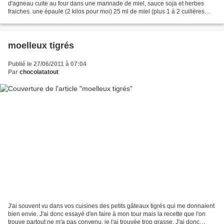
d'agneau cuite au four dans une marinade de miel, sauce soja et herbes
fraiches. une épaule (2 kilos pour moi) 25 ml de miel (plus 1 à 2 cuillères
pour badigeonner la viande...
moelleux tigrés
Publié le 27/06/2011 à 07:04
Par
chocolatatout
J'ai souvent vu dans vos cuisines des petits gâteaux tigrés qui me donnaient
bien envie. J'ai donc essayé d'en faire à mon tour mais la recette que l'on
trouve partout ne m'a pas convenu, je l'ai trouvée trop grasse. J'ai donc