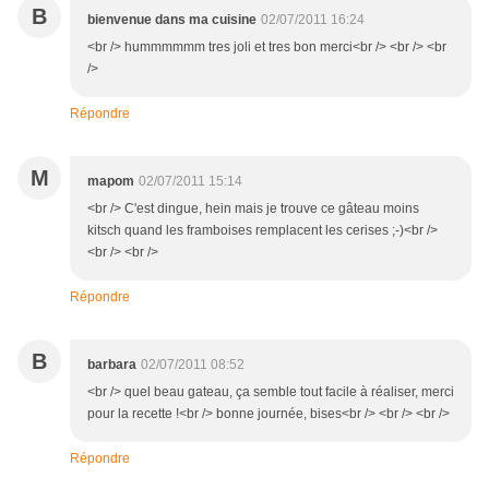
B
bienvenue dans ma cuisine
02/07/2011 16:24
<br /> hummmmmm tres joli et tres bon merci<br /> <br /> <br
/>
Répondre
M
mapom
02/07/2011 15:14
<br /> C'est dingue, hein mais je trouve ce gâteau moins
kitsch quand les framboises remplacent les cerises ;-)<br />
<br /> <br />
Répondre
B
barbara
02/07/2011 08:52
<br /> quel beau gateau, ça semble tout facile à réaliser, merci
pour la recette !<br /> bonne journée, bises<br /> <br /> <br />
Répondre