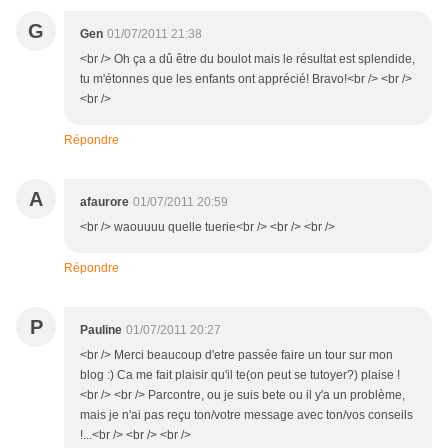
G
Gen
01/07/2011 21:38
<br /> Oh ça a dû être du boulot mais le résultat est splendide,
tu m'étonnes que les enfants ont apprécié! Bravo!<br /> <br />
<br />
Répondre
A
afaurore
01/07/2011 20:59
<br /> waouuuu quelle tuerie<br /> <br /> <br />
Répondre
P
Pauline
01/07/2011 20:27
<br /> Merci beaucoup d'etre passée faire un tour sur mon
blog :) Ca me fait plaisir qu'il te(on peut se tutoyer?) plaise !
<br /> <br /> Parcontre, ou je suis bete ou il y'a un problème,
mais je n'ai pas reçu ton/votre message avec ton/vos conseils
!...<br /> <br /> <br />