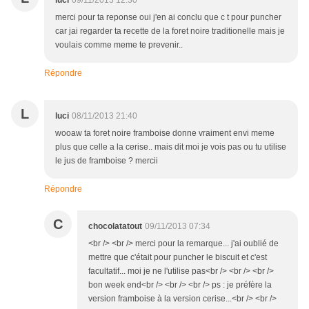
luci
09/11/2013 12:30
merci pour ta reponse oui j'en ai conclu que c t pour puncher
car jai regarder ta recette de la foret noire traditionelle mais je
voulais comme meme te prevenir..
Répondre
L
luci
08/11/2013 21:40
wooaw ta foret noire framboise donne vraiment envi meme
plus que celle a la cerise.. mais dit moi je vois pas ou tu utilise
le jus de framboise ? mercii
Répondre
C
chocolatatout
09/11/2013 07:34
<br /> <br /> merci pour la remarque... j'ai oublié de
mettre que c'était pour puncher le biscuit et c'est
facultatif... moi je ne l'utilise pas<br /> <br /> <br />
bon week end<br /> <br /> <br /> ps : je préfère la
version framboise à la version cerise...<br /> <br />