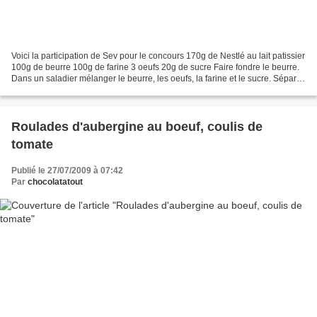
Voici la participation de Sev pour le concours 170g de Nestlé au lait patissier
100g de beurre 100g de farine 3 oeufs 20g de sucre Faire fondre le beurre.
Dans un saladier mélanger le beurre, les oeufs, la farine et le sucre. Séparer
la pâte en deux....
Roulades d'aubergine au boeuf, coulis de
tomate
Publié le 27/07/2009 à 07:42
Par
chocolatatout