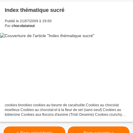
Index thématique sucré
Publié le 21/07/2009 à 19:00
Par
chocolatatout
cookies brookies cookies au beurre de cacahuète Cookies au chocolat
moelleux Cookies au chocolat et à la fleur de sel (sans oeuf) Cookies au
toblerone Cookies aux flocons d'avoine (Trish Deseine) Cookies crunchy
moelleux aux pépites de chocolat COO(kie)...
< Page précédente
Page suivante >