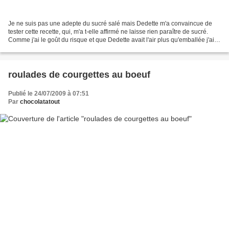
Je ne suis pas une adepte du sucré salé mais Dedette m'a convaincue de
tester cette recette, qui, m'a t-elle affirmé ne laisse rien paraître de sucré.
Comme j'ai le goût du risque et que Dedette avait l'air plus qu'emballée j'ai
bien sûr testé sa recette....
roulades de courgettes au boeuf
Publié le 24/07/2009 à 07:51
Par
chocolatatout