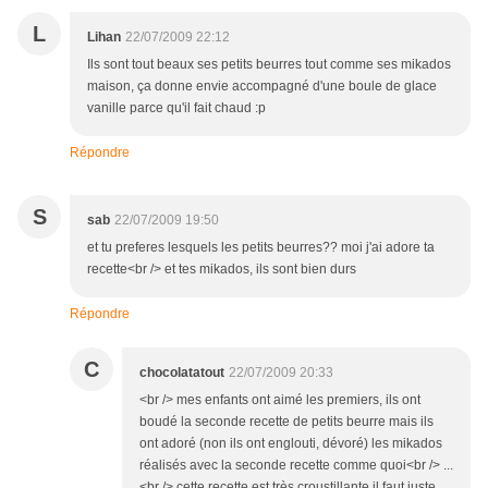
L
Lihan
22/07/2009 22:12
Ils sont tout beaux ses petits beurres tout comme ses mikados
maison, ça donne envie accompagné d'une boule de glace
vanille parce qu'il fait chaud :p
Répondre
S
sab
22/07/2009 19:50
et tu preferes lesquels les petits beurres?? moi j'ai adore ta
recette<br /> et tes mikados, ils sont bien durs
Répondre
C
chocolatatout
22/07/2009 20:33
<br /> mes enfants ont aimé les premiers, ils ont
boudé la seconde recette de petits beurre mais ils
ont adoré (non ils ont englouti, dévoré) les mikados
réalisés avec la seconde recette comme quoi<br /> ...
<br /> cette recette est très croustillante il faut juste