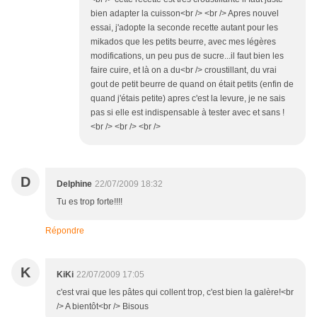
bien adapter la cuisson<br /> <br /> Apres nouvel
essai, j'adopte la seconde recette autant pour les
mikados que les petits beurre, avec mes légères
modifications, un peu pus de sucre...il faut bien les
faire cuire, et là on a du<br /> croustillant, du vrai
gout de petit beurre de quand on était petits (enfin de
quand j'étais petite) apres c'est la levure, je ne sais
pas si elle est indispensable à tester avec et sans !
<br /> <br /> <br />
D
Delphine
22/07/2009 18:32
Tu es trop forte!!!!
Répondre
K
KiKi
22/07/2009 17:05
c'est vrai que les pâtes qui collent trop, c'est bien la galère!<br
/> A bientôt<br /> Bisous