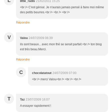
L
little_radis
21/02/2011 15:25
<br /> C'est génial. Je n'aurais jamais pensé à faire moi même
des petits beurres.<br /> <br /> <br />
Répondre
V
Valou
24/07/2009 06:39
ils sont beaux... avec mon thé se serait parfait.<br /> ton blog
est trés beau.Merci.
Répondre
C
chocolatatout
24/07/2009 07:00
<br /> merci Valou<br /> <br /> <br />
T
Taz
23/07/2009 16:07
A essayer rapidement !