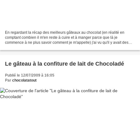
En regardant la récap des meilleurs gâteaux au chocolat (en réalité en
comptant combien il m'en reste à cuire et à manger parce que là je
commence à ne plus savoir comment je m'appelle) j'ai vu qu'il y avait des
recettes sans lien, donc je vais réparer...
Le gâteau à la confiture de lait de Chocoladé
Publié le 12/07/2009 à 16:05
Par
chocolatatout