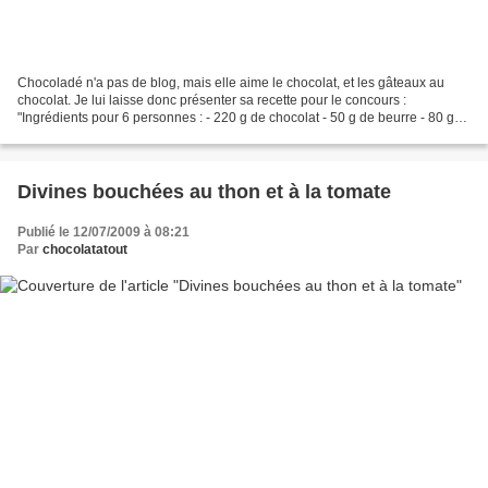
Chocoladé n'a pas de blog, mais elle aime le chocolat, et les gâteaux au
chocolat. Je lui laisse donc présenter sa recette pour le concours :
"Ingrédients pour 6 personnes : - 220 g de chocolat - 50 g de beurre - 80 g
de sucre - 3 œufs - 15 g de farine...
Divines bouchées au thon et à la tomate
Publié le 12/07/2009 à 08:21
Par
chocolatatout