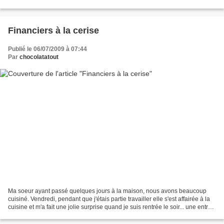
gâteaux au chocolat ?) Un chien (surement...
Financiers à la cerise
Publié le 06/07/2009 à 07:44
Par
chocolatatout
Ma soeur ayant passé quelques jours à la maison, nous avons beaucoup
cuisiné. Vendredi, pendant que j'étais partie travailler elle s'est affairée à la
cuisine et m'a fait une jolie surprise quand je suis rentrée le soir... une entrée
toute en couleur...