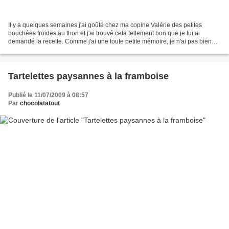
Il y a quelques semaines j'ai goûté chez ma copine Valérie des petites
bouchées froides au thon et j'ai trouvé cela tellement bon que je lui ai
demandé la recette. Comme j'ai une toute petite mémoire, je n'ai pas bien
retenu et quand j'ai essayé de refaire...
Tartelettes paysannes à la framboise
Publié le 11/07/2009 à 08:57
Par
chocolatatout