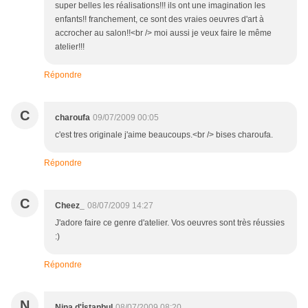
super belles les réalisations!!! ils ont une imagination les
enfants!! franchement, ce sont des vraies oeuvres d'art à
accrocher au salon!!<br /> moi aussi je veux faire le même
atelier!!!
Répondre
C
charoufa
09/07/2009 00:05
c'est tres originale j'aime beaucoups.<br /> bises charoufa.
Répondre
C
Cheez_
08/07/2009 14:27
J'adore faire ce genre d'atelier. Vos oeuvres sont très réussies
:)
Répondre
N
Nina d'İstanbul
08/07/2009 08:20