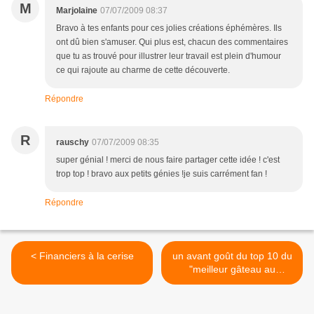
M
Marjolaine
07/07/2009 08:37
Bravo à tes enfants pour ces jolies créations éphémères. Ils
ont dû bien s'amuser. Qui plus est, chacun des commentaires
que tu as trouvé pour illustrer leur travail est plein d'humour
ce qui rajoute au charme de cette découverte.
Répondre
R
rauschy
07/07/2009 08:35
super génial ! merci de nous faire partager cette idée ! c'est
trop top ! bravo aux petits génies !je suis carrément fan !
Répondre
< Financiers à la cerise
un avant goût du top 10 du
"meilleur gâteau au
chocolat" >