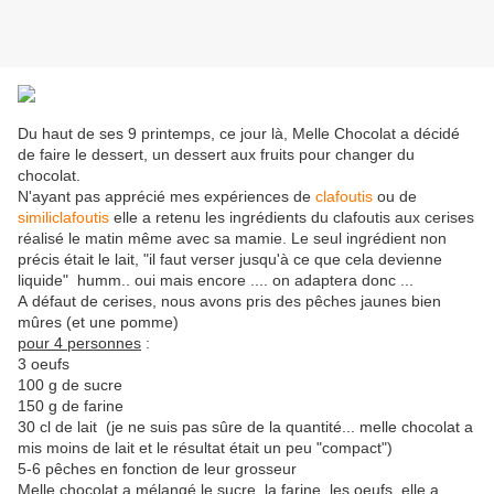
Du haut de ses 9 printemps, ce jour là, Melle Chocolat a décidé
de faire le dessert, un dessert aux fruits pour changer du
chocolat.
N'ayant pas apprécié mes expériences de
clafoutis
ou de
similiclafoutis
elle a retenu les ingrédients du clafoutis aux cerises
réalisé le matin même avec sa mamie. Le seul ingrédient non
précis était le lait, "il faut verser jusqu'à ce que cela devienne
liquide" humm.. oui mais encore .... on adaptera donc ...
A défaut de cerises, nous avons pris des pêches jaunes bien
mûres (et une pomme)
pour 4 personnes
:
3 oeufs
100 g de sucre
150 g de farine
30 cl de lait (je ne suis pas sûre de la quantité... melle chocolat a
mis moins de lait et le résultat était un peu "compact")
5-6 pêches en fonction de leur grosseur
Melle chocolat a mélangé le sucre, la farine, les oeufs, elle a