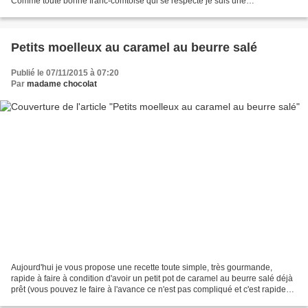
Comme toute bonne franc-comtoise qui se respecte je suis une
inconditionnelle de ce fromage coulant...
Petits moelleux au caramel au beurre salé
Publié le 07/11/2015 à 07:20
Par
madame chocolat
Aujourd'hui je vous propose une recette toute simple, très gourmande,
rapide à faire à condition d'avoir un petit pot de caramel au beurre salé déjà
prêt (vous pouvez le faire à l'avance ce n'est pas compliqué et c'est rapide
aussi) Il me restait un peu...