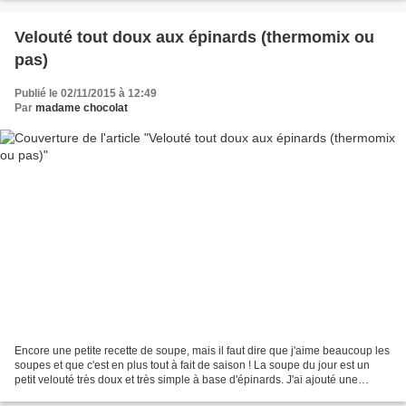
Velouté tout doux aux épinards (thermomix ou
pas)
Publié le 02/11/2015 à 12:49
Par
madame chocolat
Encore une petite recette de soupe, mais il faut dire que j'aime beaucoup les
soupes et que c'est en plus tout à fait de saison ! La soupe du jour est un
petit velouté très doux et très simple à base d'épinards. J'ai ajouté une
courgette et une carotte...