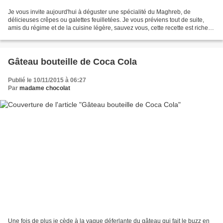
Je vous invite aujourd'hui à déguster une spécialité du Maghreb, de
délicieuses crêpes ou galettes feuilletées. Je vous préviens tout de suite,
amis du régime et de la cuisine légère, sauvez vous, cette recette est riche et
grasse à souhait ! Il y a multitudes...
Gâteau bouteille de Coca Cola
Publié le 10/11/2015 à 06:27
Par
madame chocolat
Une fois de plus je cède à la vague déferlante du gâteau qui fait le buzz en