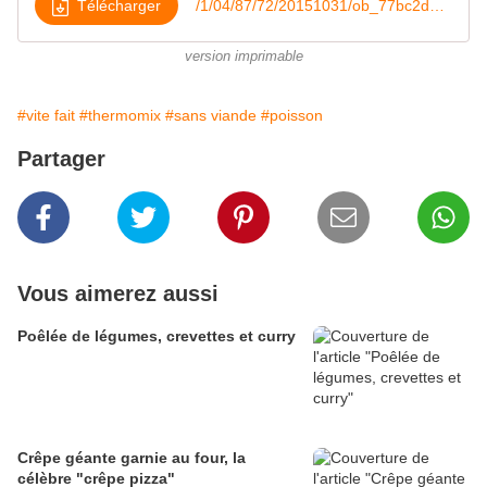
Télécharger
/1/04/87/72/20151031/ob_77bc2d_pizza-chevre-saumon-fume-et-epinard
version imprimable
#vite fait
#thermomix
#sans viande
#poisson
Partager
Vous aimerez aussi
Poêlée de légumes, crevettes et curry
Crêpe géante garnie au four, la
célèbre "crêpe pizza"