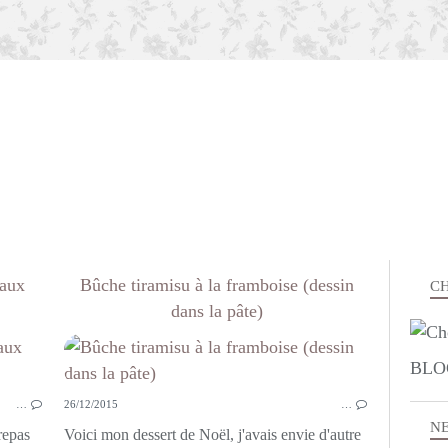
 aux
Bûche tiramisu à la framboise (dessin
CH
dans la pâte)
PLAT COMPLET
BLO
CUISINE FRANC COMTOISE
…
26/12/2015
…
N
repas
Voici mon dessert de Noël, j'avais envie d'autre