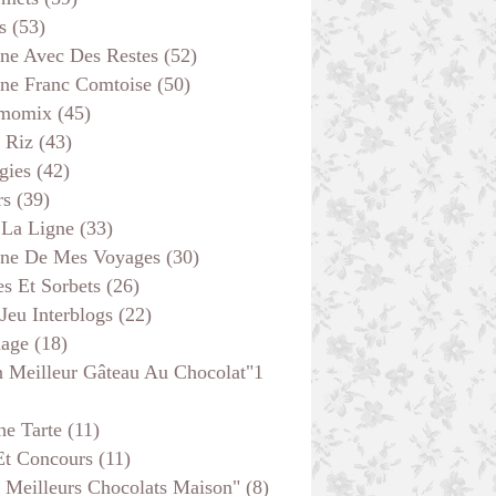
s
(53)
TS FOURS ET MIGNARDISES
ine Avec Des Restes
(52)
ine Franc Comtoise
(50)
momix
(45)
 Riz
(43)
gies
(42)
rs
(39)
 La Ligne
(33)
ine De Mes Voyages
(30)
s Et Sorbets
(26)
 Jeu Interblogs
(22)
age
(18)
 Meilleur Gâteau Au Chocolat"1
GÂTEAUX - MOELLEUX
he Tarte
(11)
ALLERGIES
Et Concours
(11)
 Meilleurs Chocolats Maison"
(8)