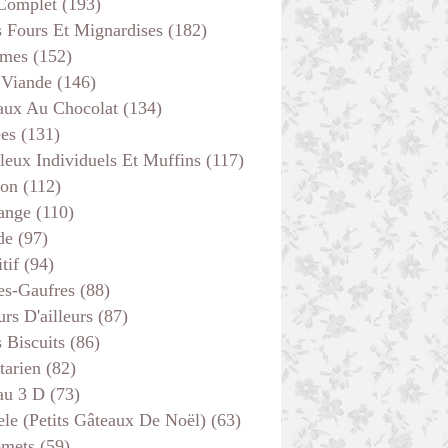
 Complet
(193)
s Fours Et Mignardises
(182)
mes
(152)
 Viande
(146)
aux Au Chocolat
(134)
PLAT COMPLET
ées
(131)
THERMOMIX
leux Individuels Et Muffins
(117)
CREPES-GAUFRES
son
(112)
SANS VIANDE
ange
(110)
de
(97)
tif
(94)
es-Gaufres
(88)
rs D'ailleurs
(87)
s Biscuits
(86)
tarien
(82)
au 3 D
(73)
ele (petits Gâteaux De Noël)
(63)
emets
(59)