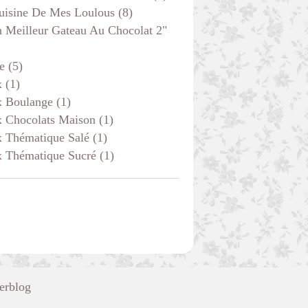
uisine De Mes Loulous
(8)
 Meilleur Gateau Au Chocolat 2"
e
(5)
x
(1)
x Boulange
(1)
x Chocolats Maison
(1)
x Thématique Salé
(1)
x Thématique Sucré
(1)
erblog