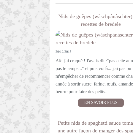
Nids de guêpes (wàschpànàschter)
recettes de bredele
20/12/2015
Aïe j'ai craqué ! J'avais dit :"pas cette ann
pas le temps..." et puis voilà... j'ai pas pu
m'empêcher de recommencer comme cha
année à sortir sucre, farine, œufs, amande
beurre pour faire des petits...
EN SAVOIR PLUS
Petits nids de spaghetti sauce toma
une autre façon de manger des spa