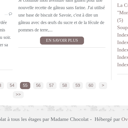
Je continue mon aventure sans gluten pour une
La C
GÂTEAUX AU CHOCOLAT
nouvelle recette de gâteau sans farine. J'ai utilisé
"mon
…
MOELLEUX INDIVIDUELS ET MUFFINS
une base de biscuit de Savoie, c'est à dire un
(5)
ALLERGIES
rdée
gâteau avec des œufs du sucre et de la fécule de
Soup
THERMOMIX
omis
pommes de terre,...
Inde
u soir.
EN SAVOIR PLUS
Inde
er sa
Inde
Inde
Inde
70
80
90
100
3
54
55
56
57
58
59
60
>
>>
lat à tous les étages par Madame Chocolat - Hébergé par
Ov