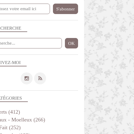
ECHERCHE
IVEZ-MOI
BOULANGE
APÉRITIF
ATÉGORIES
erts
(412)
aux - Moelleux
(266)
Fait
(252)