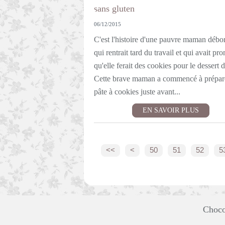
06/12/2015
C'est l'histoire d'une pauvre maman débo
qui rentrait tard du travail et qui avait pr
qu'elle ferait des cookies pour le dessert d
Cette brave maman a commencé à prépar
pâte à cookies juste avant...
EN SAVOIR PLUS
10
20
30
40
<<
<
50
51
52
5
Choco