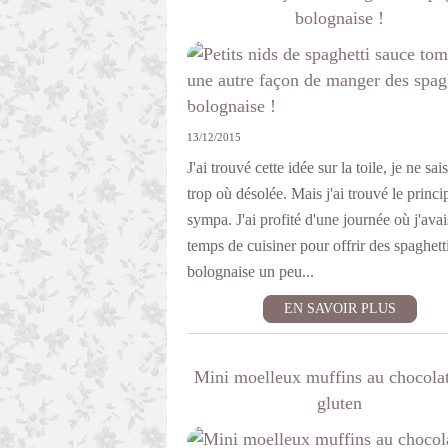
bolognaise !
13/12/2015
J'ai trouvé cette idée sur la toile, je ne sai
trop où désolée. Mais j'ai trouvé le princi
sympa. J'ai profité d'une journée où j'avai
temps de cuisiner pour offrir des spaghett
bolognaise un peu...
EN SAVOIR PLUS
Mini moelleux muffins au chocolat
gluten