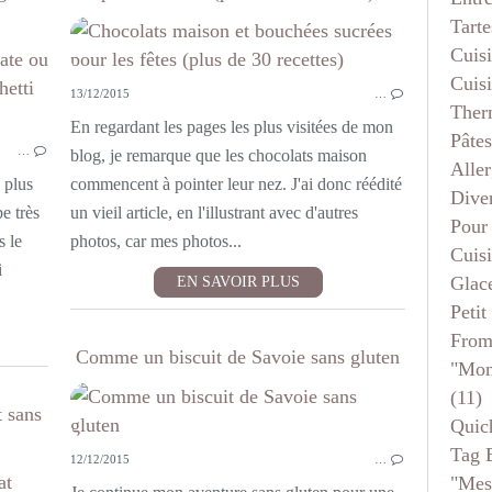
Tarte
PETI
Cuis
PÂTES RIZ
Cuis
13/12/2015
…
PLAT COMPLET
Ther
CUISINE AVEC DES RESTES
En regardant les pages les plus visitées de mon
Pâtes
…
blog, je remarque que les chocolats maison
Aller
s plus
commencent à pointer leur nez. J'ai donc réédité
Dive
pe très
un vieil article, en l'illustrant avec d'autres
Pour
s le
photos, car mes photos...
Cuis
i
Glace
EN SAVOIR PLUS
Petit
From
Comme un biscuit de Savoie sans gluten
"mon
(11)
 sans
Quic
Tag 
12/12/2015
…
"mes
GÂTEAUX - MOELLEUX