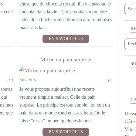
rs
chose que du chocolat (et oui, il n'y a pas que le
r cette
chocolat dans la vie....) et je voulais reprendre
l'idée de la bûche roulée tiramisu aux framboises
mais sans la...
R
EN SAVOIR PLUS
Miche ou pain surprise
SU
…
24/12/2015
…
 toutes
Je vous propose aujourd'hui une recette
 qui
vraiment simple à réaliser. Celle du pain
C
ans mes
surprise. Le principe est tout simple : on cuit un
ère que
pain dans un moule rond et assez haut. On le
Dess
laisse "rassir" un peu quelques heures...
Gâte
Vite 
EN SAVOIR PLUS