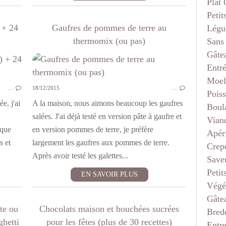
Plat
Petit
 + 24
Gaufres de pommes de terre au
Légu
thermomix (ou pas)
Sans
Gâte
BREDELE (PETITS GÂTEAUX DE NOËL)
Entr
PETITS FOURS ET MIGNARDISES
Moel
…
18/12/2015
…
ALLERGIES
Pois
ée, j'ai
A la maison, nous aimons beaucoup les gaufres
Boul
salées. J'ai déjà testé en version pâte à gaufre et
Vian
que
en version pommes de terre, je préfère
Apéri
s et
largement les gaufres aux pommes de terre.
Crep
Après avoir testé les galettes...
Saveu
Petit
EN SAVOIR PLUS
Végé
Gâte
te ou
Chocolats maison et bouchées sucrées
Bred
ghetti
pour les fêtes (plus de 30 recettes)
Entr