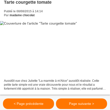
Tarte courgette tomate
Publié le 08/08/2015 à 14:14
Par
madame chocolat
Aussitôt vue chez Juliette "La marmite à m'Alice" aussitôt réalisée. Cette
petite tarte simple est une vraie découverte pour nous et le résultat a
fortement été apprécié à la maison. Très simple à réaliser, elle est parfumée
et, dégustée froide, c'est...
< Page précédente
Page suivante >