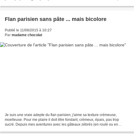
n'a pas rit du...
Flan parisien sans pâte ... mais bicolore
Publié le 11/08/2015 à 10:27
Par
madame chocolat
Je suis une vraie adepte du flan parisien, j'aime sa texture crémeuse,
moelleuse. Pour me plaire il doit être fondant, crémeux, épais, pas trop
sucré. Depuis mes aventures avec les gâteaux zébrés (en roulé ou en
gâteau) j'avais envie de tenter le flan...