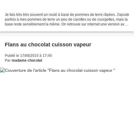
Je fais très très souvent un roulé à base de pommes de terre râpées. J'ajoute
parfois à mes pommes de terre un peu de carottes ou de courgettes, mais la
base reste sensiblement la même. On retrouve sur internet une version avec
plus d'oeuf, qui donne...
Flans au chocolat cuisson vapeur
Publié le 17/08/2015 à 17:45
Par
madame chocolat