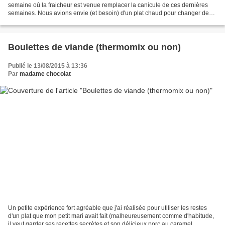
semaine où la fraicheur est venue remplacer la canicule de ces dernières
semaines. Nous avions envie (et besoin) d'un plat chaud pour changer des
salades fraiches dégustées ces derniers...
Boulettes de viande (thermomix ou non)
Publié le 13/08/2015 à 13:36
Par
madame chocolat
Un petite expérience fort agréable que j'ai réalisée pour utiliser les restes
d'un plat que mon petit mari avait fait (malheureusement comme d'habitude,
il veut garder ses recettes secrètes et son délicieux porc au caramel