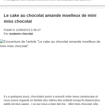
n'apparaitra pas sur mon cahier...
Le cake au chocolat amande moelleux de mini
miss chocolat
Publié le 12/08/2015 à 08:27
Par
madame chocolat
Il y a quelques jours, chocolator junior a ressorti notre vieux caméscope et
nous avons regardé en famille des vidéos des enfants lorsqu'ils étaient plus
petits (et plus sages...) ce qui nous a bien fait rire... Mini miss chocolat, elle,