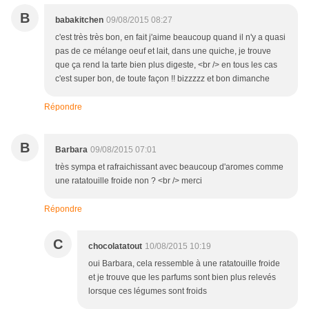
B
babakitchen
09/08/2015 08:27
c'est très très bon, en fait j'aime beaucoup quand il n'y a quasi
pas de ce mélange oeuf et lait, dans une quiche, je trouve
que ça rend la tarte bien plus digeste, <br /> en tous les cas
c'est super bon, de toute façon !! bizzzzz et bon dimanche
Répondre
B
Barbara
09/08/2015 07:01
très sympa et rafraichissant avec beaucoup d'aromes comme
une ratatouille froide non ? <br /> merci
Répondre
C
chocolatatout
10/08/2015 10:19
oui Barbara, cela ressemble à une ratatouille froide
et je trouve que les parfums sont bien plus relevés
lorsque ces légumes sont froids