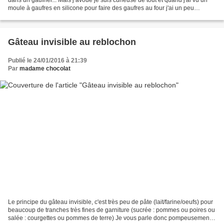
moule à gaufres en silicone pour faire des gaufres au four j'ai un peu
"craqué" La recette qui accompagnait...
Gâteau invisible au reblochon
Publié le 24/01/2016 à 21:39
Par
madame chocolat
Le principe du gâteau invisible, c'est très peu de pâte (lait/farine/oeufs) pour
beaucoup de tranches très fines de garniture (sucrée : pommes ou poires ou
salée : courgettes ou pommes de terre) Je vous parle donc pompeusement