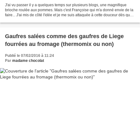
J'ai vu passer il y a quelques temps sur plusieurs blogs, une magnifique
brioche roulée aux pommes. Mais c'est Françoise qui m'a donné envie de la
faire... J'ai mis de côté l'idée et je me suis attaquée à cette douceur dès que
j'ai pu. J'ai utilisé ma...
Gaufres salées comme des gaufres de Liege
fourrées au fromage (thermomix ou non)
Publié le 07/02/2016 à 11:24
Par
madame chocolat