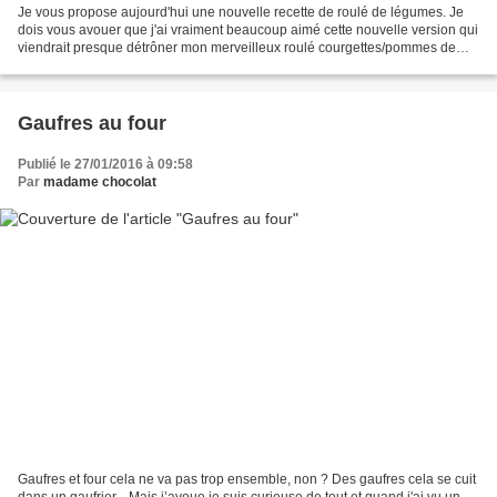
Je vous propose aujourd'hui une nouvelle recette de roulé de légumes. Je
dois vous avouer que j'ai vraiment beaucoup aimé cette nouvelle version qui
viendrait presque détrôner mon merveilleux roulé courgettes/pommes de
terre/chèvre.... J'avais des courgettes...
Gaufres au four
Publié le 27/01/2016 à 09:58
Par
madame chocolat
Gaufres et four cela ne va pas trop ensemble, non ? Des gaufres cela se cuit
dans un gaufrier... Mais j’avoue je suis curieuse de tout et quand j'ai vu un