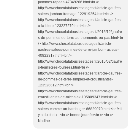
pommes-rapees-47349266.html<br />
http://www.chocolatatouslesetages.fr/article-gaufres-
salees-jambon-fromage-122919254.html<br />
http://www.chocolatatouslesetages.fr/article-gaufres-
a-la-biere-123227279.html<br />
http://www.chocolatatouslesetages.fr/2015/12/gaufre
s-de-pommes-de-terre-au-thermomix-ou-pas.html<br
/> http://www.chocolatatouslesetages.fr/article-
gaufres-salees-pommes-de-terre-jambon-raclette-
40822317.html<br />
http://www.chocolatatouslesetages.fr/2015/02/gaufre
s-feuilletees-fourrees.html<br />
http://www.chocolatatouslesetages.fr/article-gaufres-
de-pommes-de-terre-simples-et-croustillantes-
123526612.html<br />
http://www.chocolatatouslesetages.fr/article-gaufres-
croustillantes-de-michalak-105809347.html<br />
http://www.chocolatatouslesetages.fr/article-gaufres-
salees-comme-un-hambuger-66829070.html<br /> il
y a du choix...<br /> bonne journée<br /> <br />
Nadine