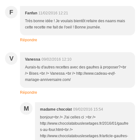
F
Fanfan
11/02/2016 12:21
Très bonne idée ! Je voulais bientôt refaire des naans mais
cette recette me fait de l'oeil ! Bonne journée.
Répondre
V
Vanessa
09/02/2016 12:10
Aurais-tu d'autres recettes avec des gaufres à proposer?<br
/> Bises.<br /> Vanessa.<br /> http://www.cadeau-evjf-
mariage-anniversaire.com/
Répondre
M
madame chocolat
09/02/2016 15:54
bonjour<br /> J'ai celles ci :<br />
http://www.chocolatatouslesetages.fr/2016/01/gaufre
s-au-four.html<br />
http://www.chocolatatouslesetages.fr/article-gaufres-