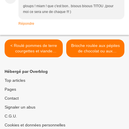
gloups ! miam ! que c'est bon.. bisous bisous TITOU ,(pour
moi ce sera une de chaque !!! )
Répondre
< Roulé pommes de terre
Brioche roulée aux pépites
courgettes et viande
de chocolat ou aux
hachée
pommes (thermomix ou
pas) >
Hébergé par Overblog
Top articles
Pages
Contact
Signaler un abus
C.G.U.
Cookies et données personnelles