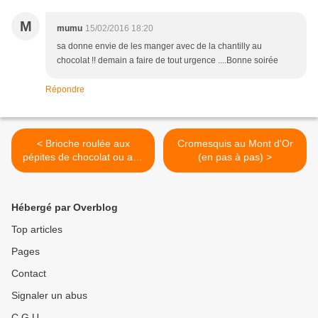
M
mumu
15/02/2016 18:20
sa donne envie de les manger avec de la chantilly au
chocolat !! demain a faire de tout urgence ....Bonne soirée
Répondre
< Brioche roulée aux
Cromesquis au Mont d'Or
pépites de chocolat ou aux
(en pas à pas) >
pommes (thermomix ou
pas)
Hébergé par Overblog
Top articles
Pages
Contact
Signaler un abus
C.G.U.