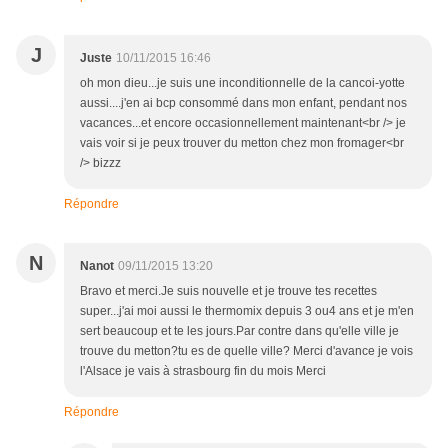
J
Juste
10/11/2015 16:46
oh mon dieu...je suis une inconditionnelle de la cancoi-yotte
aussi....j'en ai bcp consommé dans mon enfant, pendant nos
vacances...et encore occasionnellement maintenant<br /> je
vais voir si je peux trouver du metton chez mon fromager<br
/> bizzz
Répondre
N
Nanot
09/11/2015 13:20
Bravo et merci.Je suis nouvelle et je trouve tes recettes
super...j'ai moi aussi le thermomix depuis 3 ou4 ans et je m'en
sert beaucoup et te les jours.Par contre dans qu'elle ville je
trouve du metton?tu es de quelle ville? Merci d'avance je vois
l'Alsace je vais à strasbourg fin du mois Merci
Répondre