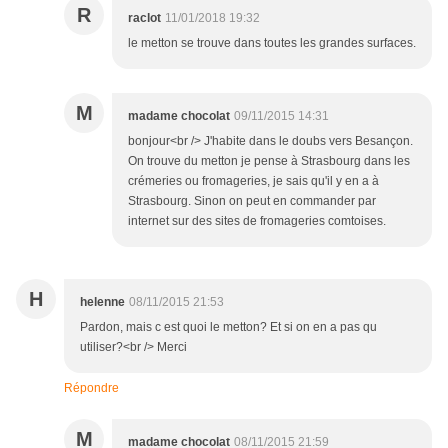
R
raclot
11/01/2018 19:32
le metton se trouve dans toutes les grandes surfaces.
M
madame chocolat
09/11/2015 14:31
bonjour<br /> J'habite dans le doubs vers Besançon.
On trouve du metton je pense à Strasbourg dans les
crémeries ou fromageries, je sais qu'il y en a à
Strasbourg. Sinon on peut en commander par
internet sur des sites de fromageries comtoises.
H
helenne
08/11/2015 21:53
Pardon, mais c est quoi le metton? Et si on en a pas qu
utiliser?<br /> Merci
Répondre
M
madame chocolat
08/11/2015 21:59