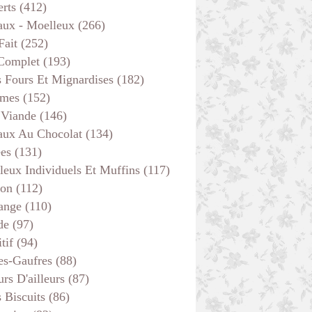
erts
(412)
aux - Moelleux
(266)
Fait
(252)
 Complet
(193)
s Fours Et Mignardises
(182)
mes
(152)
 Viande
(146)
aux Au Chocolat
(134)
ées
(131)
leux Individuels Et Muffins
(117)
son
(112)
ange
(110)
de
(97)
tif
(94)
es-Gaufres
(88)
rs D'ailleurs
(87)
s Biscuits
(86)