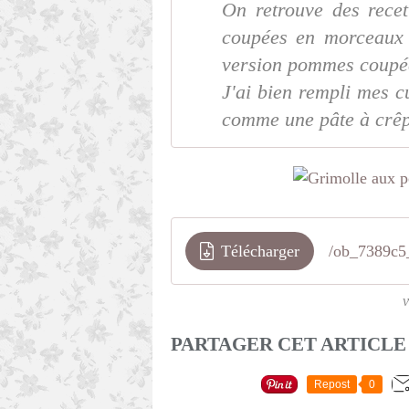
On retrouve des rece
coupées en morceaux 
version pommes coupée
J'ai bien rempli mes cu
comme une pâte à crêp
Télécharger
/ob_7389c5
v
PARTAGER CET ARTICLE
Repost
0