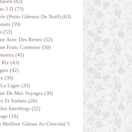
tarien
(82)
au 3 D
(73)
ele (petits Gâteaux De Noël)
(63)
emets
(59)
s
(53)
ine Avec Des Restes
(52)
ine Franc Comtoise
(50)
momix
(45)
 Riz
(43)
gies
(42)
rs
(39)
 La Ligne
(33)
ine De Mes Voyages
(30)
s Et Sorbets
(26)
 Jeu Interblogs
(22)
age
(18)
 Meilleur Gâteau Au Chocolat"1