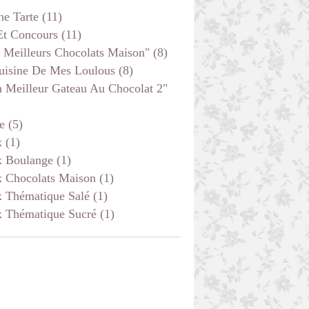
he Tarte
(11)
Et Concours
(11)
 Meilleurs Chocolats Maison"
(8)
uisine De Mes Loulous
(8)
 Meilleur Gateau Au Chocolat 2"
e
(5)
x
(1)
x Boulange
(1)
x Chocolats Maison
(1)
x Thématique Salé
(1)
x Thématique Sucré
(1)