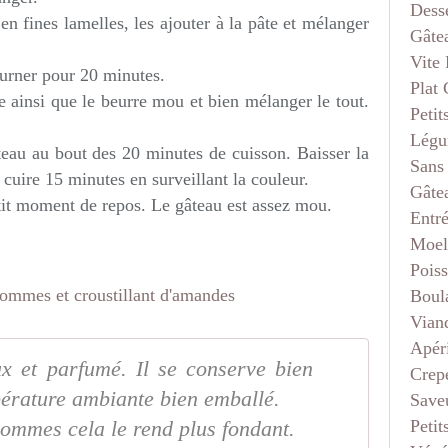
Dess
n fines lamelles, les ajouter à la pâte et mélanger
Gâte
Vite 
ourner pour 20 minutes.
Plat
e ainsi que le beurre mou et bien mélanger le tout.
Petit
Légu
âteau au bout des 20 minutes de cuisson. Baisser la
Sans
 cuire 15 minutes en surveillant la couleur.
Gâte
it moment de repos. Le gâteau est assez mou.
Entr
Moel
Pois
Boul
Vian
Apéri
x et parfumé. Il se conserve bien
Crep
pérature ambiante bien emballé.
Saveu
Petit
ommes cela le rend plus fondant.