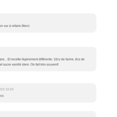
 bien sur à refaire.Merci
... Et recette légèrement différente: 16cs de farine, 8cs de
 et sucre vanillé idem. On fait très souvent!
015 10:24
rci