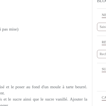
BLO
N
ai pas mise)
R
SU
sé et le poser au fond d'un moule à tarte beurré.
nt.
C
 et le sucre ainsi que le sucre vanillé. Ajouter la
anger.