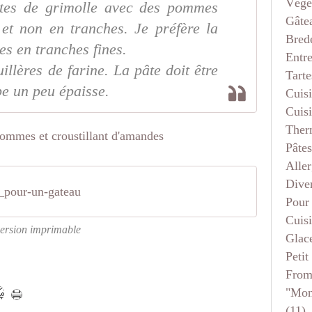
Végé
ttes de grimolle avec des pommes
Gâte
et non en tranches. Je préfère la
Bred
s en tranches fines.
Entr
illères de farine. La pâte doit être
Tarte
e un peu épaisse.
Cuis
Cuis
Ther
Pâtes
Aller
Dive
_pour-un-gateau
Pour
Cuis
ersion imprimable
Glace
Petit
From
"mon
(11)