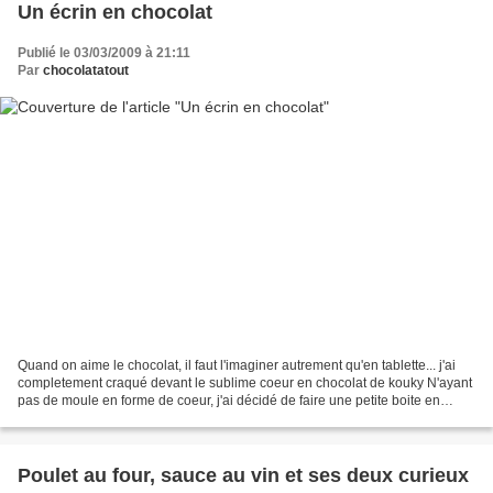
Un écrin en chocolat
Publié le 03/03/2009 à 21:11
Par
chocolatatout
Quand on aime le chocolat, il faut l'imaginer autrement qu'en tablette... j'ai
completement craqué devant le sublime coeur en chocolat de kouky N'ayant
pas de moule en forme de coeur, j'ai décidé de faire une petite boite en
chocolat J'ai repris la technique...
Poulet au four, sauce au vin et ses deux curieux