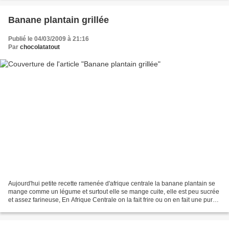
Banane plantain grillée
Publié le 04/03/2009 à 21:16
Par
chocolatatout
Aujourd'hui petite recette ramenée d'afrique centrale la banane plantain se
mange comme un légume et surtout elle se mange cuite, elle est peu sucrée
et assez farineuse, En Afrique Centrale on la fait frire ou on en fait une purée
très compacte qui accompagne...