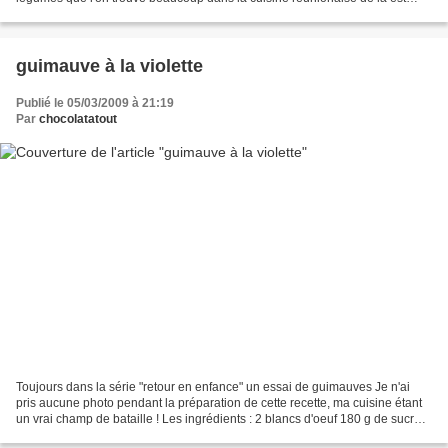
venu mon gratin de chouchou 1kg de chouchous...
guimauve à la violette
Publié le 05/03/2009 à 21:19
Par
chocolatatout
Toujours dans la série "retour en enfance" un essai de guimauves Je n'ai
pris aucune photo pendant la préparation de cette recette, ma cuisine étant
un vrai champ de bataille ! Les ingrédients : 2 blancs d'oeuf 180 g de sucre
70 g d'eau 6 feuilles de...