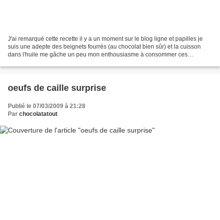
J'ai remarqué cette recette il y a un moment sur le blog ligne et papilles je
suis une adepte des beignets fourrés (au chocolat bien sûr) et la cuisson
dans l'huile me gâche un peu mon enthousiasme à consommer ces
douceurs Alors quand je vois que l'on...
oeufs de caille surprise
Publié le 07/03/2009 à 21:28
Par
chocolatatout