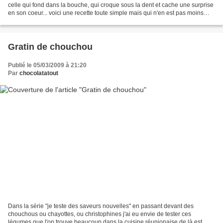
celle qui fond dans la bouche, qui croque sous la dent et cache une surprise
en son coeur... voici une recette toute simple mais qui n'en est pas moins
excellente A vous de juger...
Gratin de chouchou
Publié le 05/03/2009 à 21:20
Par
chocolatatout
Dans la série "je teste des saveurs nouvelles" en passant devant des
chouchous ou chayottes, ou christophines j'ai eu envie de tester ces
légumes que l'on trouve beaucoup dans la cuisine réunionaise de là est