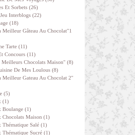
s Et Sorbets
(26)
 Jeu Interblogs
(22)
age
(18)
 Meilleur Gâteau Au Chocolat"1
he Tarte
(11)
Et Concours
(11)
 Meilleurs Chocolats Maison"
(8)
uisine De Mes Loulous
(8)
 Meilleur Gateau Au Chocolat 2"
e
(5)
x
(1)
x Boulange
(1)
x Chocolats Maison
(1)
x Thématique Salé
(1)
x Thématique Sucré
(1)