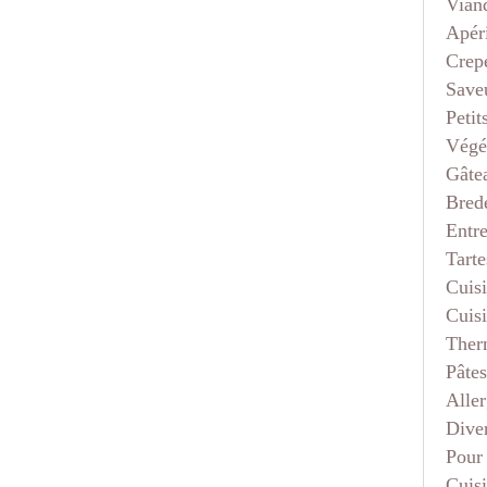
Vian
Apéri
Crep
Saveu
Petit
Végé
Gâte
Bred
Entr
Tarte
Cuis
Cuis
Ther
Pâtes
Aller
Dive
Pour
Cuis