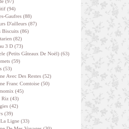
de
(97)
tif
(94)
es-Gaufres
(88)
rs D'ailleurs
(87)
s Biscuits
(86)
tarien
(82)
au 3 D
(73)
ele (petits Gâteaux De Noël)
(63)
emets
(59)
s
(53)
ine Avec Des Restes
(52)
ine Franc Comtoise
(50)
momix
(45)
 Riz
(43)
gies
(42)
rs
(39)
 La Ligne
(33)
ine De Mes Voyages
(30)