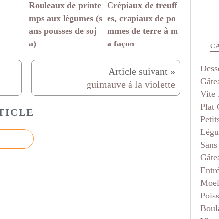
Rouleaux de printe
Crépiaux de treuff
mps aux légumes (s
es, crapiaux de po
ans pousses de soj
mmes de terre à m
a)
a façon
C
Dess
Gâte
guimauve à la violette
Vite 
Plat
TICLE
Petit
Légu
Sans
Gâte
Entr
Moel
Pois
Boul