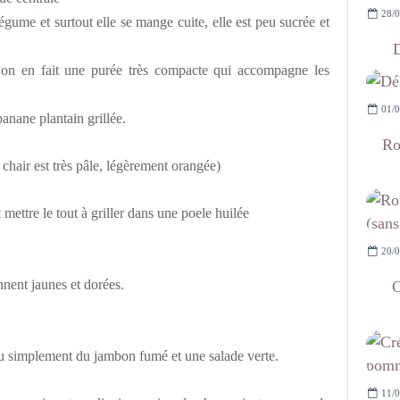
28/0
ume et surtout elle se mange cuite, elle est peu sucrée et
D
u on en fait une purée très compacte qui accompagne les
01/0
banane plantain grillée.
Ro
 chair est très pâle, légèrement orangée)
mettre le tout à griller dans une poele huilée
20/0
nnent jaunes et dorées.
C
ou simplement du jambon fumé et une salade verte.
11/0