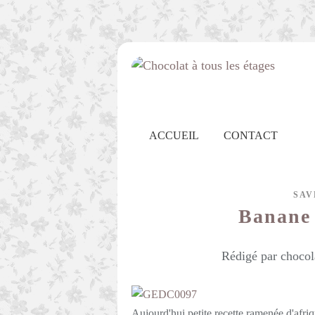
ACCUEIL
CONTACT
SAV
Banane 
Rédigé par chocol
Aujourd'hui petite recette ramenée d'afriq