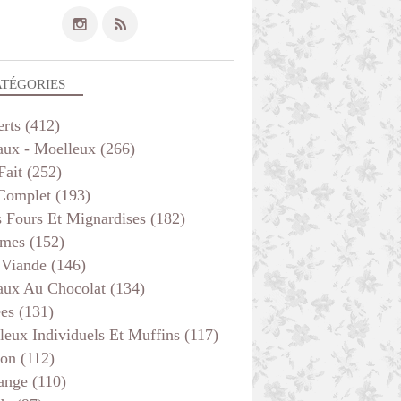
ATÉGORIES
erts
(412)
aux - Moelleux
(266)
Fait
(252)
 Complet
(193)
s Fours Et Mignardises
(182)
mes
(152)
 Viande
(146)
aux Au Chocolat
(134)
ées
(131)
leux Individuels Et Muffins
(117)
son
(112)
ange
(110)