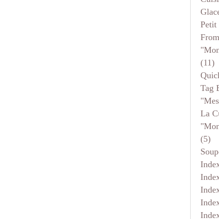
Glace
Petit
From
"mon
(11)
Quic
Tag 
"mes
La C
"mon
(5)
Soup
Inde
Inde
Inde
Inde
Inde