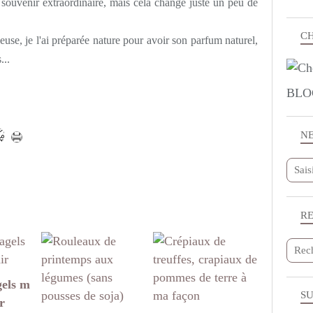
 souvenir extraordinaire, mais cela change juste un peu de
CH
euse, je l'ai préparée nature pour avoir son parfum naturel,
...
BLO
N
R
gels m
SU
r