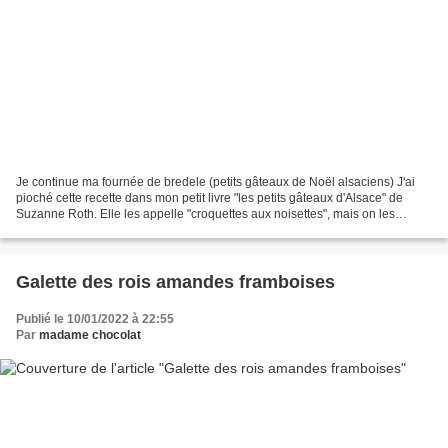
Je continue ma fournée de bredele (petits gâteaux de Noël alsaciens) J'ai
pioché cette recette dans mon petit livre "les petits gâteaux d'Alsace" de
Suzanne Roth. Elle les appelle "croquettes aux noisettes", mais on les
retrouve aussi sous l'appellation...
Galette des rois amandes framboises
Publié le 10/01/2022 à 22:55
Par
madame chocolat