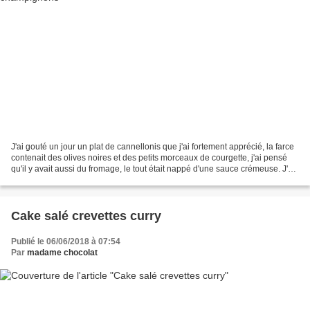
J'ai gouté un jour un plat de cannellonis que j'ai fortement apprécié, la farce
contenait des olives noires et des petits morceaux de courgette, j'ai pensé
qu'il y avait aussi du fromage, le tout était nappé d'une sauce crémeuse. J'ai
tenté de refaire...
Cake salé crevettes curry
Publié le 06/06/2018 à 07:54
Par
madame chocolat