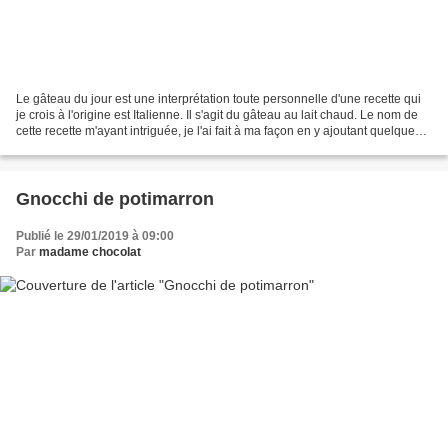
Le gâteau du jour est une interprétation toute personnelle d'une recette qui
je crois à l'origine est Italienne. Il s'agit du gâteau au lait chaud. Le nom de
cette recette m'ayant intriguée, je l'ai fait à ma façon en y ajoutant quelques
pommes. Pour...
Gnocchi de potimarron
Publié le 29/01/2019 à 09:00
Par
madame chocolat