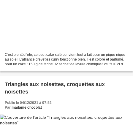
C'est bientôt l'été, ce petit cake salé convient tout à fait pour un pique nique
au soleil.L'alliance crevettes curry fonctionne bien. Il est coloré et parfumé.
pour un cake : 150 g de farine1/2 sachet de levure chimique3 œufs10 cl de
lait 10 cl d'huile...
Triangles aux noisettes, croquettes aux
noisettes
Publié le 04/12/2021 à 07:52
Par
madame chocolat