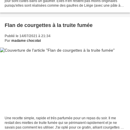
jour sont cuites dans un gaufrier. Elles n'en restent pas moins originales
puisqu'elles sont réalisées comme des gaufres de Liège (avec une pâte à
base de levure de boulanger)...
Flan de courgettes à la truite fumée
Publié le 14/07/2021 à 21:34
Par
madame chocolat
Une recette simple, rapide et très parfumée pour un repas du soir. Il me
restait des miettes de truite fumée qui se périmaient rapidement et je ne
savais pas comment les utiliser. J'ai opté pour ce gratin, alliant courgettes et