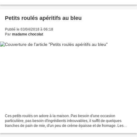
salade verte. pour 6 personnes...
Petits roulés apéritifs au bleu
Publié le 03/04/2018 à 06:18
Par
madame chocolat
Ces petits roulés on adore à la maison. Pas besoin d'une occasion
particulière, pas besoin d'ingrédients introuvables, il suffit de quelques
tranches de pain de mie, d'un peu de crème épaisse et de fromage. Les
roulés du jour sont faits avec du fromage...