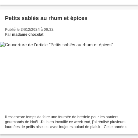
poisson. J'ai utilisé du...
Petits sablés au rhum et épices
Publié le 24/12/2024 à 06:32
Par
madame chocolat
Il est encore temps de faire une fournée de bredele pour les paniers
gourmands de Noël. J'ai bien travaillé ce week end, j'ai réalisé plusieurs
fournées de petits biscuits, avec toujours autant de plaisir... Cette année un
petit nouveau vient agrandir...