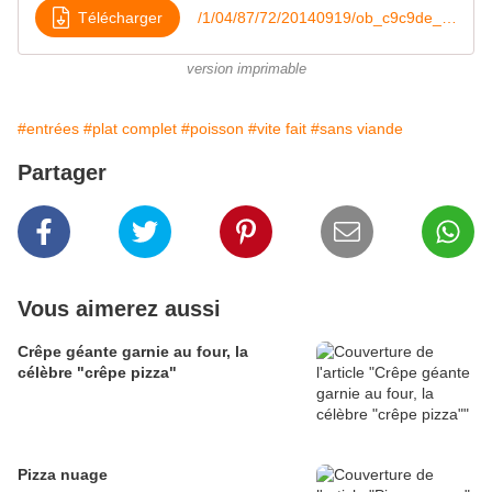
Télécharger
/1/04/87/72/20140919/ob_c9c9de_quiche-sans-pate-thon-tomate
version imprimable
#entrées
#plat complet
#poisson
#vite fait
#sans viande
Partager
Vous aimerez aussi
Crêpe géante garnie au four, la
célèbre "crêpe pizza"
Pizza nuage