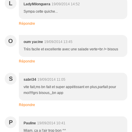
L
LadyMilonguera
19/09/2014 14:52
Sympa cette quiche...
Répondre
O
oum yacine
19/09/2014 13:45
Très facile et excellente avec une salade verte<br /> bisous
Répondre
S
sabri34
19/09/2014 11:05
vite fait,ms bn fait et super appétissant en plus,parfait pour
moi!!!!grs bisous,,,bn app
Répondre
P
Pauline
19/09/2014 10:41
Miam, ça a l'air trop bon ^^