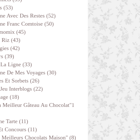
s
(53)
POISSON
ine Avec Des Restes
(52)
ine Franc Comtoise
(50)
momix
(45)
 Riz
(43)
gies
(42)
rs
(39)
 La Ligne
(33)
ine De Mes Voyages
(30)
s Et Sorbets
(26)
 Jeu Interblogs
(22)
age
(18)
 Meilleur Gâteau Au Chocolat"1
GÂTEAUX - MOELLEUX
he Tarte
(11)
Et Concours
(11)
 Meilleurs Chocolats Maison"
(8)