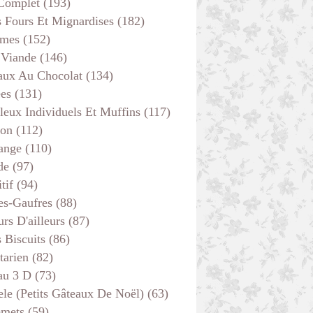
 Complet
(193)
s Fours Et Mignardises
(182)
mes
(152)
 Viande
(146)
VITE FAIT
aux Au Chocolat
(134)
ées
(131)
leux Individuels Et Muffins
(117)
son
(112)
ange
(110)
de
(97)
tif
(94)
es-Gaufres
(88)
rs D'ailleurs
(87)
s Biscuits
(86)
tarien
(82)
au 3 D
(73)
ele (petits Gâteaux De Noël)
(63)
emets
(59)