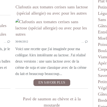
Plat
Clafoutis aux tomates cerises sans lactose
Petit
(spécial allergie) ou avec pour les autres
Légu
Sans
ules
Gâte
Entr
APÉRITIF
Moel
…
30/06/2012
…
Pois
, je le
Voici une recette que j'ai imaginée pour ma
Boul
collègue Alex intolérante au lactose. J'ai réalisé
Vian
s balles
deux versions : une sans lactose avec de la
Apéri
es et
crème de soja et une classique avec de la crème
Crep
du lait et beaucoup beaucoup...
Saveu
Petit
EN SAVOIR PLUS
Végé
Gâte
Pavé de saumon au chèvre et à la
Bred
moutarde
Entr