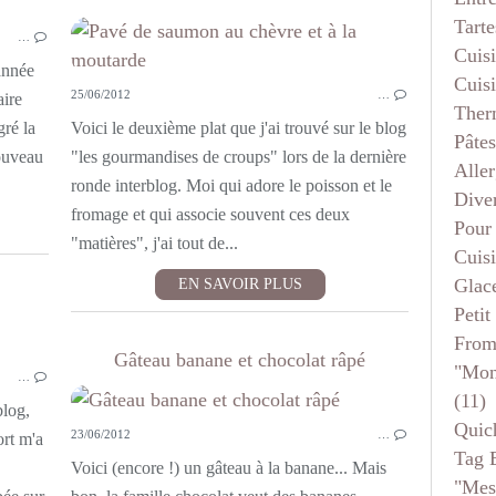
GÂTEAUX - MOELLEUX
Tarte
…
Cuis
année
Cuis
25/06/2012
…
aire
Ther
gré la
Voici le deuxième plat que j'ai trouvé sur le blog
Pâtes
ouveau
"les gourmandises de croups" lors de la dernière
Aller
ronde interblog. Moi qui adore le poisson et le
Dive
fromage et qui associe souvent ces deux
Pour
"matières", j'ai tout de...
Cuis
Glace
EN SAVOIR PLUS
Petit
From
LÉGUMES
Gâteau banane et chocolat râpé
"mon
…
(11)
blog,
Quic
23/06/2012
…
ort m'a
Tag 
Voici (encore !) un gâteau à la banane... Mais
"mes