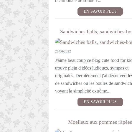
bicarbonate de soude 1...
EN SAVOIR PLUS
Sandwiches balls, sandwiches-bo
28/06/2012
J'aime beaucoup ce blog cute food for kids
trouve plein d'idées ludiques, sympas et
originales. Dernièrement j'ai découvert le
de sandwiches ou les boules de sandwich
voyant la simplicité extrême...
EN SAVOIR PLUS
Moelleux aux pommes râpées