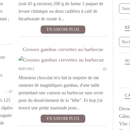
or
(soit 45 g environ) 200 g de farine 1 paquet de
es
levure chimique ou deux cuillères à café de
tant ;
bicarbonate de soude 4...
R
EN SAVOIR PLUS
Grosses gambas crevettes au barbecue
ans
SU
03/07/2012
…
GÂTEAUX - MOELLEUX
Monsieur chocolat m'a fait la surprise de me
ramener de magnifiques gambas, d'une taille
…
permettant une cuisson au barbecue sans avoir
C
fs 125
peur du dessèchement de la "bête". Et hop j'ai
 râpées
trouvé une petite marinade pour...
Dess
poignée
Gâte
EN SAVOIR PLUS
 de
Vite 