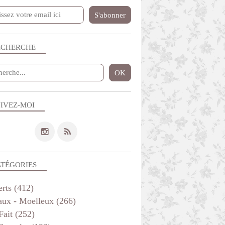
ECHERCHE
IVEZ-MOI
POISSON
ATÉGORIES
erts
(412)
aux - Moelleux
(266)
Fait
(252)