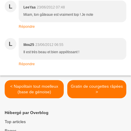
L
LeeYaa
23/06/2012 07:48
Miam, ton gâteaue est vraiment top ! Je note
Répondre
L
lilou25
23/06/2012 06:55
Il est très beau et bien appétissant !
Répondre
< Napolitain tout moelleux
Gratin de courgettes râpées
(base de génoise)
>
Hébergé par Overblog
Top articles
Pages