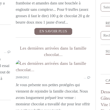
 y a
framboise et amandes dans une bouchée à
engloutir sans complexe... Pour 9 truffes (assez
grosses il faut le dire) 100 g de chocolat 20 g de
beurre doux mou 1 jaune d'oeuf...
R
EN SAVOIR PLUS
PETITS BISCUITS
Les dernières arrivées dans la famille
SU
…
chocolat...
e
l essai
tout de
29/09/2012
…
 à
C
Je vous présente nos petites protégées qui
viennent de rejoindre la famille chocolat. Nous
Dess
avons longuement préparé leur venue :
Gâte
monsieur chocolat a travaillé dur pour leur offrir
Vite 