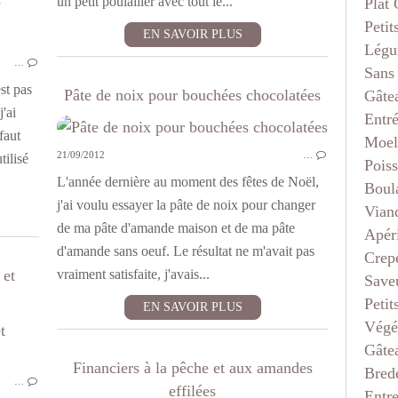
e
un petit poulailler avec tout le...
Plat
Petit
EN SAVOIR PLUS
LÉGUMES
Légu
…
Sans
st pas
Pâte de noix pour bouchées chocolatées
Gâte
j'ai
Entr
PETI
faut
Moel
21/09/2012
…
tilisé
Pois
L'année dernière au moment des fêtes de Noël,
Boul
j'ai voulu essayer la pâte de noix pour changer
Vian
de ma pâte d'amande maison et de ma pâte
Apéri
d'amande sans oeuf. Le résultat ne m'avait pas
Crep
 et
vraiment satisfaite, j'avais...
Saveu
Petit
EN SAVOIR PLUS
Végé
MOELLEUX INDIVIDUELS ET MUFFINS
Gâte
Financiers à la pêche et aux amandes
Bred
…
effilées
Entr