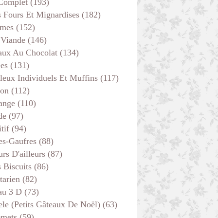
 Complet
(193)
s Fours Et Mignardises
(182)
mes
(152)
 Viande
(146)
aux Au Chocolat
(134)
ées
(131)
TS FOURS ET MIGNARDISES
leux Individuels Et Muffins
(117)
son
(112)
ange
(110)
de
(97)
tif
(94)
es-Gaufres
(88)
rs D'ailleurs
(87)
s Biscuits
(86)
tarien
(82)
au 3 D
(73)
ele (petits Gâteaux De Noël)
(63)
emets
(59)