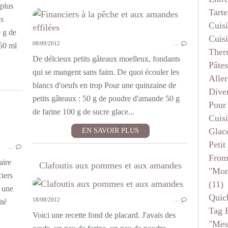
plus
Tarte
us
Cuis
0 g de
Cuis
08/09/2012
…
 50 ml
Ther
De délcieux petits gâteaux moelleux, fondants
Pâtes
qui se mangent sans faim. De quoi écouler les
Aller
blancs d'oeufs en trop Pour une quinzaine de
Dive
petits gâteaux : 50 g de poudre d'amande 50 g
Pour
de farine 100 g de sucre glace...
Cuis
Glace
EN SAVOIR PLUS
PETITS FOURS ET MIGNARDISES
Petit
…
From
aire
Clafoutis aux pommes et aux amandes
"mon
iers
(11)
r une
Quic
18/08/2012
…
ité
Tag 
Voici une recette fond de placard. J'avais des
"mes