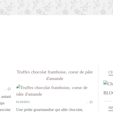
Truffes chocolat framboise, coeur de pâte
CH
d'amande
VIANDE
…
PETI
BLO
 autant
01/10/2012
…
mps
N
hocolat
Une petite gourmandise qui allie chocolat,