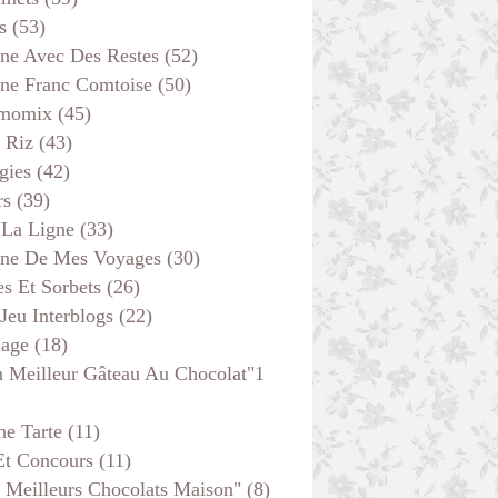
s
(53)
MOELLEUX INDIVIDUELS ET MUFFINS
ine Avec Des Restes
(52)
ine Franc Comtoise
(50)
momix
(45)
 Riz
(43)
gies
(42)
rs
(39)
 La Ligne
(33)
ine De Mes Voyages
(30)
s Et Sorbets
(26)
 Jeu Interblogs
(22)
age
(18)
 Meilleur Gâteau Au Chocolat"1
DESSERTS
he Tarte
(11)
Et Concours
(11)
 Meilleurs Chocolats Maison"
(8)