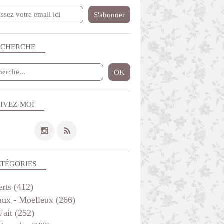
ECHERCHE
IVEZ-MOI
DIVERS
ATÉGORIES
erts
(412)
aux - Moelleux
(266)
Fait
(252)