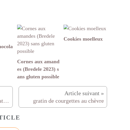
Cookies moelleux
hocola
Cornes aux amand
es (Bredele 2023) s
ans gluten possible
Muffins aux pépites de chocolat et amandes effilées
gratin de courgettes au chèvre
TICLE