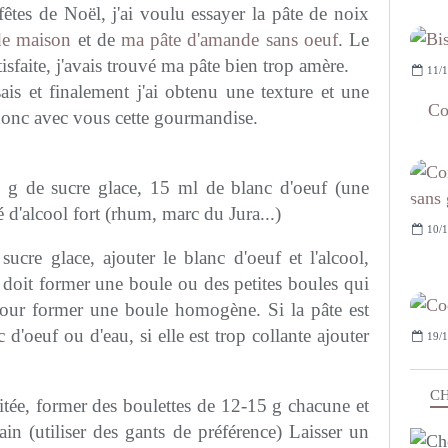
tes de Noël, j'ai voulu essayer la pâte de noix
de maison
et de
ma pâte d'amande sans oeuf
. Le
tisfaite, j'avais trouvé ma pâte bien trop amère.
11/1
sais et finalement j'ai obtenu une texture et une
Co
 donc avec vous cette gourmandise.
g de sucre glace, 15 ml de blanc d'oeuf (une
é d'alcool fort (rhum, marc du Jura...)
10/1
ucre glace, ajouter le blanc d'oeuf et l'alcool,
doit former une boule ou des petites boules qui
pour former une boule homogène. Si la pâte est
d'oeuf ou d'eau, si elle est trop collante ajouter
19/1
CH
aitée, former des boulettes de 12-15 g chacune et
in (utiliser des gants de préférence) Laisser un