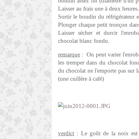
boudin assez fin (diamètre d'un p
Laisser au frais une à deux heures
Sortir le boudin du réfrigérateur
Plonger chaque petit tronçon dans 
Laisser sécher et durcir l'enro
chocolat blanc fondu.
remarque
: On peut varier l'enrob
les tremper dans du chocolat fon
du chocolat ne l'emporte pas sur 
(une cuillère à café)
verdict
: Le goût de la noix est a