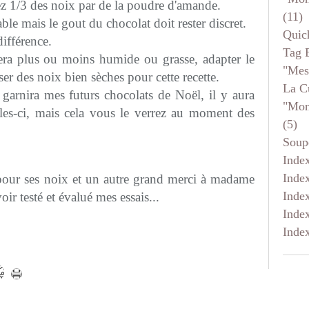
 1/3 des noix par de la poudre d'amande.
(11)
le mais le gout du chocolat doit rester discret.
Quic
différence.
Tag 
 sera plus ou moins humide ou grasse, adapter le
"mes
ser des noix bien sèches pour cette recette.
La C
 garnira mes futurs chocolats de Noël, il y aura
"mon
lles-ci, mais cela vous le verrez au moment des
(5)
Soup
Inde
Inde
our ses noix et un autre grand merci à madame
Inde
ir testé et évalué mes essais...
Inde
Inde