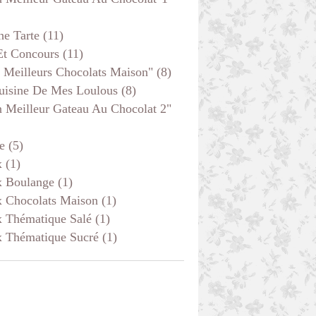
he Tarte
(11)
Et Concours
(11)
 Meilleurs Chocolats Maison"
(8)
uisine De Mes Loulous
(8)
 Meilleur Gateau Au Chocolat 2"
e
(5)
x
(1)
x Boulange
(1)
x Chocolats Maison
(1)
x Thématique Salé
(1)
x Thématique Sucré
(1)