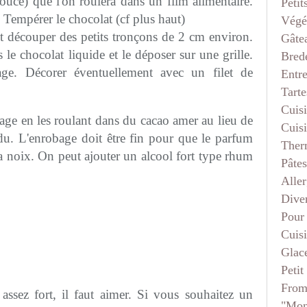
ouce) que l'on roulera dans un film alimentaire.
Petit
. Tempérer le chocolat (cf plus haut)
Végé
 et découper des petits tronçons de 2 cm environ.
Gâte
le chocolat liquide et le déposer sur une grille.
Bred
bage. Décorer éventuellement avec un filet de
Entr
Tarte
Cuis
age en les roulant dans du cacao amer au lieu de
Cuis
du. L'enrobage doit être fin pour que le parfum
Ther
la noix. On peut ajouter un alcool fort type rhum
Pâtes
Aller
Dive
Pour
Cuis
Glace
Petit
From
ssez fort, il faut aimer. Si vous souhaitez un
"mon