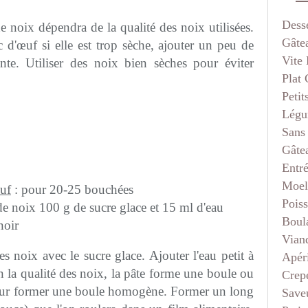
Dess
e noix dépendra de la qualité des noix utilisées.
Gâte
d'œuf si elle est trop sèche, ajouter un peu de
Vite 
ante. Utiliser des noix bien sèches pour éviter
Plat
Petit
Légu
Sans
Gâte
Entr
Moel
euf
: pour 20-25 bouchées
Pois
e noix 100 g de sucre glace et 15 ml d'eau
Boul
noir
Vian
es noix avec le sucre glace. Ajouter l'eau petit à
Apéri
on la qualité des noix, la pâte forme une boule ou
Crep
pour former une boule homogène. Former un long
Saveu