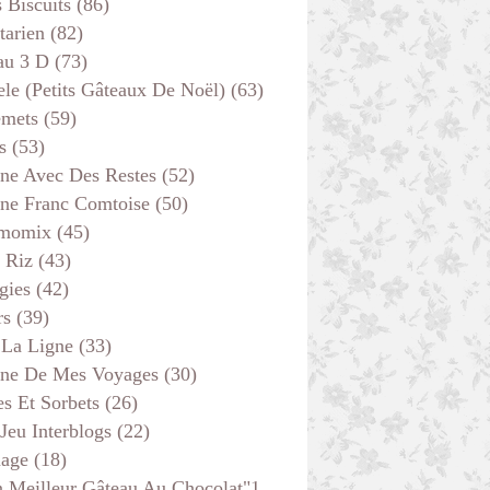
s Biscuits
(86)
tarien
(82)
au 3 D
(73)
ele (petits Gâteaux De Noël)
(63)
emets
(59)
s
(53)
ine Avec Des Restes
(52)
ine Franc Comtoise
(50)
momix
(45)
 Riz
(43)
gies
(42)
rs
(39)
 La Ligne
(33)
ine De Mes Voyages
(30)
s Et Sorbets
(26)
 Jeu Interblogs
(22)
age
(18)
 Meilleur Gâteau Au Chocolat"1