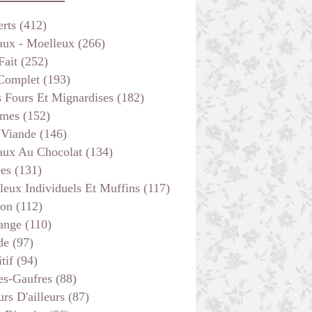
erts
(412)
aux - Moelleux
(266)
Fait
(252)
 Complet
(193)
s Fours Et Mignardises
(182)
mes
(152)
 Viande
(146)
aux Au Chocolat
(134)
ées
(131)
leux Individuels Et Muffins
(117)
son
(112)
ange
(110)
de
(97)
tif
(94)
es-Gaufres
(88)
rs D'ailleurs
(87)