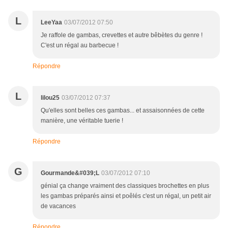
L
LeeYaa
03/07/2012 07:50
Je raffole de gambas, crevettes et autre bêbètes du genre !
C'est un régal au barbecue !
Répondre
L
lilou25
03/07/2012 07:37
Qu'elles sont belles ces gambas... et assaisonnées de cette
manière, une véritable tuerie !
Répondre
G
Gourmande&#039;L
03/07/2012 07:10
génial ça change vraiment des classiques brochettes en plus
les gambas préparés ainsi et poêlés c'est un régal, un petit air
de vacances
Répondre