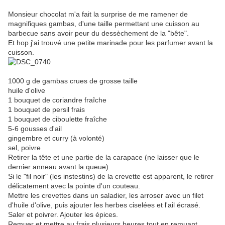
Monsieur chocolat m'a fait la surprise de me ramener de
magnifiques gambas, d'une taille permettant une cuisson au
barbecue sans avoir peur du dessèchement de la "bête".
Et hop j'ai trouvé une petite marinade pour les parfumer avant la
cuisson.
1000 g de gambas crues de grosse taille
huile d'olive
1 bouquet de coriandre fraîche
1 bouquet de persil frais
1 bouquet de ciboulette fraîche
5-6 gousses d'ail
gingembre et curry (à volonté)
sel, poivre
Retirer la tête et une partie de la carapace (ne laisser que le
dernier anneau avant la queue)
Si le "fil noir" (les instestins) de la crevette est apparent, le retirer
délicatement avec la pointe d'un couteau.
Mettre les crevettes dans un saladier, les arroser avec un filet
d'huile d'olive, puis ajouter les herbes ciselées et l'ail écrasé.
Saler et poivrer. Ajouter les épices.
Remuer et mettre au frais plusieurs heures tout en remuant