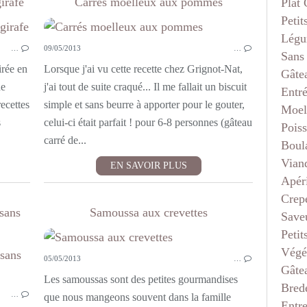
irafe
Carrés moelleux aux pommes
Plat
Petit
GÂTEAU 3 D
Légu
…
09/05/2013
…
Sans
irée en
Lorsque j'ai vu cette recette chez Grignot-Nat,
Gâte
de
j'ai tout de suite craqué... Il me fallait un biscuit
Entr
recettes
simple et sans beurre à apporter pour le gouter,
Moel
s
celui-ci était parfait ! pour 6-8 personnes (gâteau
Pois
carré de...
Boul
Vian
EN SAVOIR PLUS
Apéri
Crep
sans
Samoussa aux crevettes
Saveu
Petit
Végé
05/05/2013
…
BOULANGE
Gâte
Les samoussas sont des petites gourmandises
Bred
…
que nous mangeons souvent dans la famille
Entr