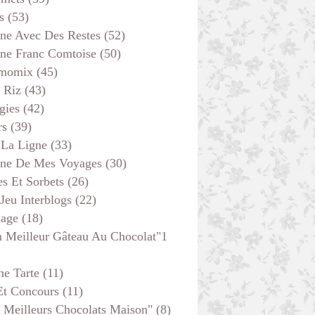
s
(53)
ine Avec Des Restes
(52)
ine Franc Comtoise
(50)
momix
(45)
 Riz
(43)
gies
(42)
rs
(39)
 La Ligne
(33)
GÂTEAUX AU CHOCOLAT
ine De Mes Voyages
(30)
s Et Sorbets
(26)
 Jeu Interblogs
(22)
age
(18)
 Meilleur Gâteau Au Chocolat"1
he Tarte
(11)
Et Concours
(11)
 Meilleurs Chocolats Maison"
(8)