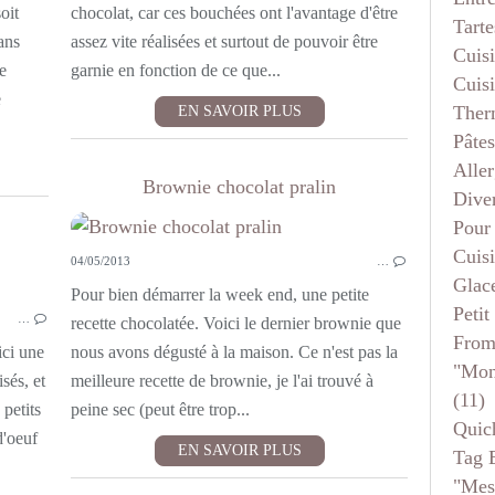
oit
chocolat, car ces bouchées ont l'avantage d'être
Tarte
ans
assez vite réalisées et surtout de pouvoir être
Cuis
e
garnie en fonction de ce que...
Cuis
e
Ther
EN SAVOIR PLUS
Pâtes
Aller
Brownie chocolat pralin
Dive
Pour
Cuis
04/05/2013
…
Glace
PETITS FOURS ET MIGNARDISES
Pour bien démarrer la week end, une petite
Petit
…
recette chocolatée. Voici le dernier brownie que
From
ici une
nous avons dégusté à la maison. Ce n'est pas la
"mon
isés, et
meilleure recette de brownie, je l'ai trouvé à
(11)
petits
peine sec (peut être trop...
Quic
d'oeuf
EN SAVOIR PLUS
Tag 
"mes