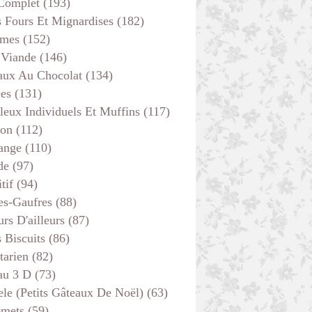
 Complet
(193)
s Fours Et Mignardises
(182)
GÂTEAUX - MOELLEUX
mes
(152)
 Viande
(146)
aux Au Chocolat
(134)
ées
(131)
leux Individuels Et Muffins
(117)
son
(112)
ange
(110)
de
(97)
tif
(94)
es-Gaufres
(88)
rs D'ailleurs
(87)
s Biscuits
(86)
ENTRÉES
tarien
(82)
au 3 D
(73)
ele (petits Gâteaux De Noël)
(63)
emets
(59)