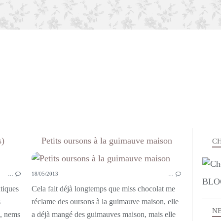
s)
Petits oursons à la guimauve maison
CH
SAVEURS D'AILLEURS
PETI
…
18/05/2013
…
BLO
tiques
Cela fait déjà longtemps que miss chocolat me
s
réclame des oursons à la guimauve maison, elle
N
, nems
a déjà mangé des guimauves maison, mais elle