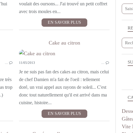
'hui
voulait des oursons... J'ai trouvé un petit coffret
avec trois moules en...
EN SAVOIR PLUS
R
Cake au citron
ENTRÉES
SU
…
11/05/2013
…
Je ne suis pas fan des cakes au citron, mais celui
e très
de chef Damien m'a fait de l'oeil : tellement
as trop
doré, un vrai appel aux rayons de soleil... C'est
.)
donc tout naturellement qu'il est arrivé dans ma
C
cuisine, histoire...
Dess
EN SAVOIR PLUS
Gâte
Vite 