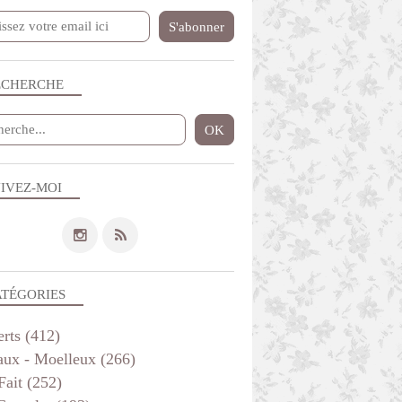
ECHERCHE
GÂTEAUX - MOELLEUX
IVEZ-MOI
ATÉGORIES
erts
(412)
aux - Moelleux
(266)
Fait
(252)