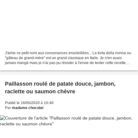
J'aime ce petit nom aux consonances ensoleillées... La torta della nonna ou
"gâteau de grand-mère" est un grand classique en Italie. Je n'en avais
jamais mangé mais je n'ai pas pu résister à l'envie de tenter cette recette.
C'est chose faite aujourd'hui...
Paillasson roulé de patate douce, jambon,
raclette ou saumon chèvre
Publié le 18/06/2020 à 10:40
Par
madame chocolat