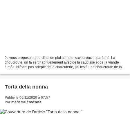
Je vous propose aujourd'hui un plat complet savoureux et parfumé. La
choucroute, on la sert habituellement avec de la saucisse et de la viande
fumée. N'étant pas adepte de la charcuterie, j'ai testé une choucroute de la
mer. Je l'ai garnie de plusieurs...
Torta della nonna
Publié le 06/11/2020 à 07:57
Par
madame chocolat