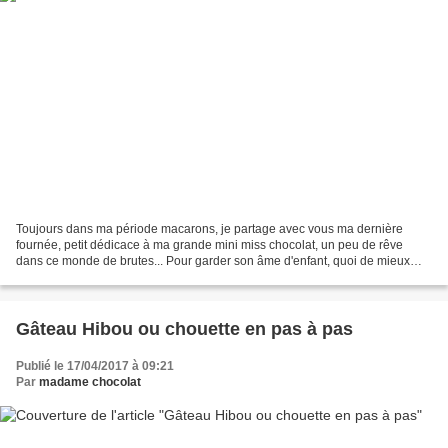
Toujours dans ma période macarons, je partage avec vous ma dernière
fournée, petit dédicace à ma grande mini miss chocolat, un peu de rêve
dans ce monde de brutes... Pour garder son âme d'enfant, quoi de mieux
que ces petites licornes. Je suis restée...
Gâteau Hibou ou chouette en pas à pas
Publié le 17/04/2017 à 09:21
Par
madame chocolat