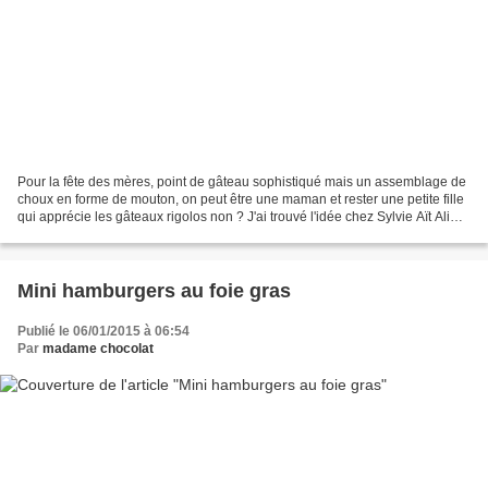
Pour la fête des mères, point de gâteau sophistiqué mais un assemblage de
choux en forme de mouton, on peut être une maman et rester une petite fille
qui apprécie les gâteaux rigolos non ? J'ai trouvé l'idée chez Sylvie Aït Ali
mais je n'ai pas suivi...
Mini hamburgers au foie gras
Publié le 06/01/2015 à 06:54
Par
madame chocolat