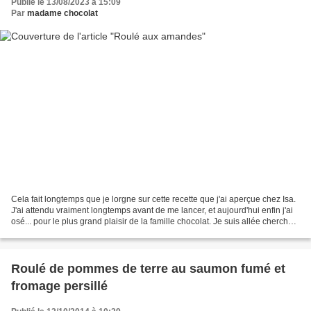
Publié le 13/08/2023 à 15:09
Par
madame chocolat
Cela fait longtemps que je lorgne sur cette recette que j'ai aperçue chez Isa.
J'ai attendu vraiment longtemps avant de me lancer, et aujourd'hui enfin j'ai
osé... pour le plus grand plaisir de la famille chocolat. Je suis allée chercher
la recette à...
Roulé de pommes de terre au saumon fumé et
fromage persillé