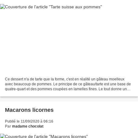
Ce dessert n'a de tarte que la forme, c'est en réalité un gâteau moelleux
avec beaucoup de pommes. Le principe de ce gâteau/tarte est une base de
quatre-quart et des pommes coupées en lamelles fines. Le tout donne un
résultat moelleux et fondant. J'ai...
Macarons licornes
Publié le 11/09/2020 à 06:16
Par
madame chocolat