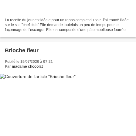
La recette du jour est idéale pour un repas complet du soir. J'ai trouvé l'idée
sur le site "chef club" Elle demande toutefois un peu de temps pour le
façonnage de l'escargot. Elle est composée d'une pâte moelleuse fourrée
avec du saumon frais et roulée...
Brioche fleur
Publié le 19/07/2020 à 07:21
Par
madame chocolat