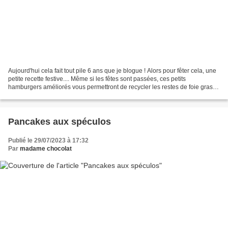
Aujourd'hui cela fait tout pile 6 ans que je blogue ! Alors pour fêter cela, une
petite recette festive.... Même si les fêtes sont passées, ces petits
hamburgers améliorés vous permettront de recycler les restes de foie gras. A
la maison, nous mangeons...
Pancakes aux spéculos
Publié le 29/07/2023 à 17:32
Par
madame chocolat