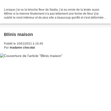
Lorsque j’ai vu la brioche fleur de Nadia, j’ai eu envie de la tester aussi.
Même si la mienne finalement n'a pas tellement une forme de fleur (j'ai
oublié le rond intérieur et de plus elle a beaucoup gonflé et s'est déformée)
elle est tout de même très...
Blinis maison
Publié le 10/01/2021 à 10:40
Par
madame chocolat