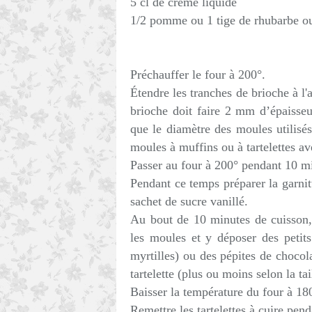
5 cl de crème liquide
1/2 pomme ou 1 tige de rhubarbe ou 
Préchauffer le four à 200°.
Étendre les tranches de brioche à l'a
brioche doit faire 2 mm d’épaisseu
que le diamètre des moules utilisé
moules à muffins ou à tartelettes av
Passer au four à 200° pendant 10 m
Pendant ce temps préparer la garnit
sachet de sucre vanillé.
Au bout de 10 minutes de cuisson, s
les moules et y déposer des petit
myrtilles) ou des pépites de chocol
tartelette (plus ou moins selon la tail
Baisser la température du four à 18
Remettre les tartelettes à cuire pen