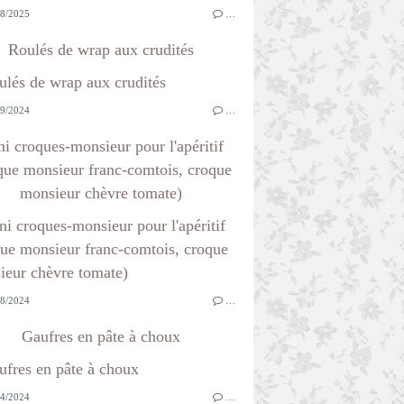
8/2025
…
Roulés de wrap aux crudités
9/2024
…
i croques-monsieur pour l'apéritif
que monsieur franc-comtois, croque
monsieur chèvre tomate)
8/2024
…
Gaufres en pâte à choux
4/2024
…