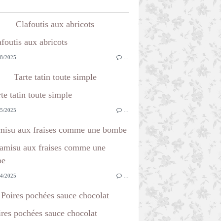
Clafoutis aux abricots
8/2025
…
Tarte tatin toute simple
5/2025
…
misu aux fraises comme une bombe
4/2025
…
Poires pochées sauce chocolat