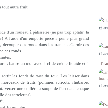
tout autre fruit
20/0
ide d'un rouleau à pâtisserie (ne pas trop aplatir, la
r) A l'aide d'un emporte pièce à peine plus grand
s, découper des ronds dans les tranches.Garnir des
ec ces ronds.
25/0
inutes.
Tira
ure : battre un œuf avec 5 cl de crème liquide et 1
ortir les fonds de tarte du four. Les laisser dans
s morceaux de fruits (pommes abricots, rhubarbe,
20/0
at. verser une cuillère à soupe de flan dans chaque
le des tartelettes)
0°.
dant 10 minutes.