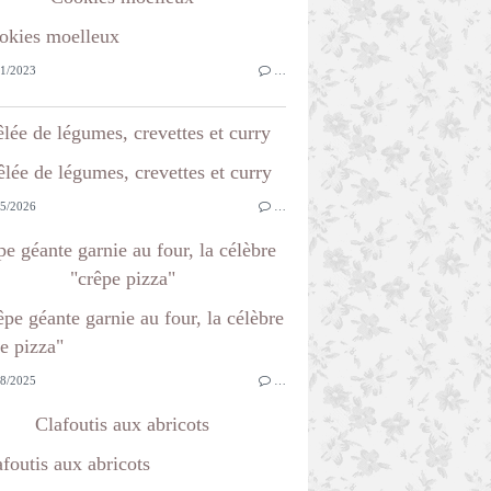
1/2023
…
lée de légumes, crevettes et curry
5/2026
…
e géante garnie au four, la célèbre
"crêpe pizza"
8/2025
…
Clafoutis aux abricots