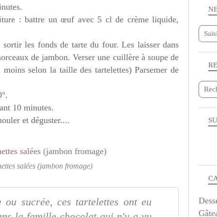
inutes.
N
iture : battre un œuf avec 5 cl de crème liquide,
ortir les fonds de tarte du four. Les laisser dans
morceaux de jambon. Verser une cuillère à soupe de
R
 moins selon la taille des tartelettes) Parsemer de
0°.
dant 10 minutes.
uler et déguster....
SU
hettes salées (jambon fromage)
C
Dess
e ou sucrée, ces tartelettes ont eu
Gâte
s la famille chocolat qui n'y a vu