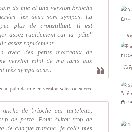
 pain de mie et une version brioche
sucrées, les deux sont sympas. La
19/1
eu plus de croustillant. Il est
ger assez rapidement car la "pâte"
Poê
lir assez rapidement.
ion avec des petits morceaux de
03/0
une version mini de ma tarte aux
Crêp
st très sympa aussi.
23/0
tranche de brioche par tartelette,
oup de perte. Pour éviter trop de
oute de chaque tranche, je colle mes