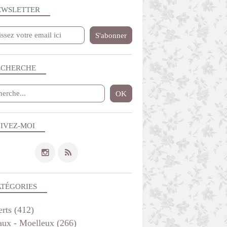
EWSLETTER
ECHERCHE
IVEZ-MOI
ATÉGORIES
erts
(412)
aux - Moelleux
(266)