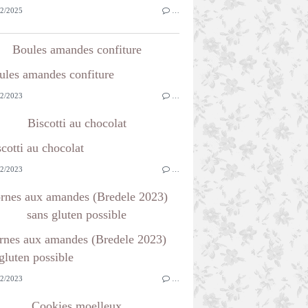
2/2025
…
Boules amandes confiture
2/2023
…
Biscotti au chocolat
2/2023
…
rnes aux amandes (Bredele 2023)
sans gluten possible
2/2023
…
Cookies moelleux