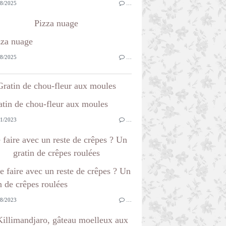
8/2025
…
Pizza nuage
8/2025
…
Gratin de chou-fleur aux moules
1/2023
…
 faire avec un reste de crêpes ? Un
gratin de crêpes roulées
8/2023
…
illimandjaro, gâteau moelleux aux