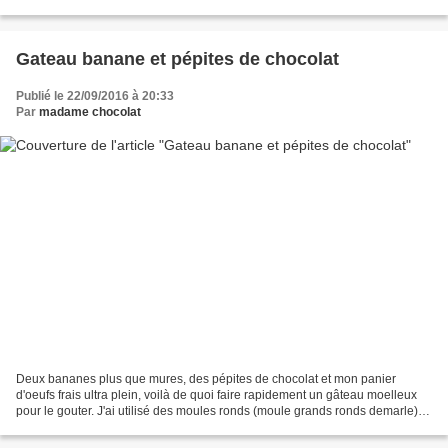
g de cassonade...
Gateau banane et pépites de chocolat
Publié le 22/09/2016 à 20:33
Par
madame chocolat
Deux bananes plus que mures, des pépites de chocolat et mon panier
d'oeufs frais ultra plein, voilà de quoi faire rapidement un gâteau moelleux
pour le gouter. J'ai utilisé des moules ronds (moule grands ronds demarle) et
la quantité de pâte convient...