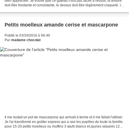
bien appréciée. Je trouve que ce gâteau n'est pas facile à réussir, la texture
doit être fondante et consistante, le dessus doit être légèrement craquelé. Il
ne doit pas être trop...
Petits moelleux amande cerise et mascarpone
Publié le 03/10/2016 à 06:40
Par
madame chocolat
Il me restait un pot de mascarpone qui arrivait à terme et il me fallait l'utiliser.
Je l'ai transformé en goûter express qui a ravi les pupilles de toute la famille.
pour 15-20 petits moelleux ou muffins 3 œufs blancs et jaunes séparés 125