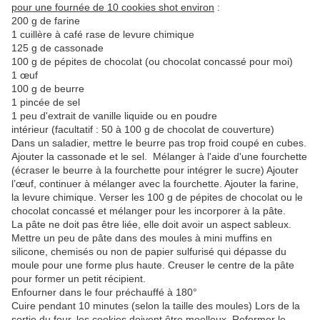
pour une fournée de 10 cookies shot environ
:
200 g de farine
1 cuillère à café rase de levure chimique
125 g de cassonade
100 g de pépites de chocolat (ou chocolat concassé pour moi)
1 œuf
100 g de beurre
1 pincée de sel
1 peu d'extrait de vanille liquide ou en poudre
intérieur (facultatif : 50 à 100 g de chocolat de couverture)
Dans un saladier, mettre le beurre pas trop froid coupé en cubes.
Ajouter la cassonade et le sel. Mélanger à l'aide d'une fourchette
(écraser le beurre à la fourchette pour intégrer le sucre) Ajouter
l’œuf, continuer à mélanger avec la fourchette. Ajouter la farine,
la levure chimique. Verser les 100 g de pépites de chocolat ou le
chocolat concassé et mélanger pour les incorporer à la pâte.
La pâte ne doit pas être liée, elle doit avoir un aspect sableux.
Mettre un peu de pâte dans des moules à mini muffins en
silicone, chemisés ou non de papier sulfurisé qui dépasse du
moule pour une forme plus haute. Creuser le centre de la pâte
pour former un petit récipient.
Enfourner dans le four préchauffé à 180°
Cuire pendant 10 minutes (selon la taille des moules) Lors de la
sortie du four, les cookies doivent être moelleux. Reformer le