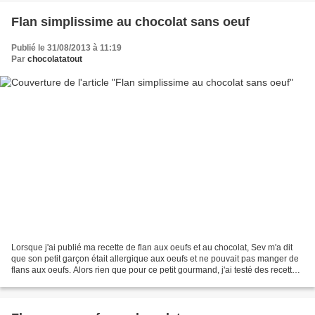
Flan simplissime au chocolat sans oeuf
Publié le 31/08/2013 à 11:19
Par
chocolatatout
Lorsque j'ai publié ma recette de flan aux oeufs et au chocolat, Sev m'a dit
que son petit garçon était allergique aux oeufs et ne pouvait pas manger de
flans aux oeufs. Alors rien que pour ce petit gourmand, j'ai testé des recettes
sans oeufs, afin qu'il...