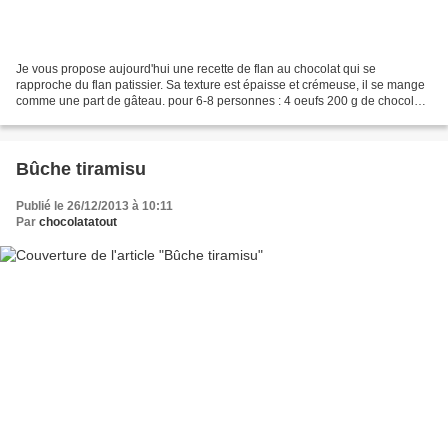
Je vous propose aujourd'hui une recette de flan au chocolat qui se
rapproche du flan patissier. Sa texture est épaisse et crémeuse, il se mange
comme une part de gâteau. pour 6-8 personnes : 4 oeufs 200 g de chocolat
40 g de farine 60 g de sucre en poudre...
Bûche tiramisu
Publié le 26/12/2013 à 10:11
Par
chocolatatout