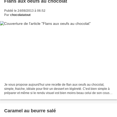
Flans aux oeufs au chocolat
Publié le 24/08/2013 à 06:52
Par
chocolatatout
Je vous propose aujourd'hui une recette de flan aux oeufs au chocolat,
simple, fraiche, idéale pour finir un dessert en légèreté. C'est bien simple à
préparer et même si le rendu visuel est bien moins beau celui de son cousin
flan à la gélatine sans oeufs,...
Caramel au beurre salé