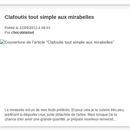
en avons mangé à peine la...
Clafoutis tout simple aux mirabelles
Publié le 22/09/2013 à 08:03
Par
chocolatatout
La mirabelle est un de mes fruits préférés. Et pour cela je la cuisine très peu,
préférant la déguster crue, juste détachée de l'arbre. Mais lorsque j'ai la
chance d'en avoir une grande quantité, je prépare moelleux renversé,
gâteau, far, fondant ou cuajada....