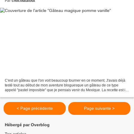
Par
chocolatatout
C'est un gâteau que l'on voit beaucoup tourner en ce moment. J'avais déjà
testé tout au début de mon aventure bloguesque un gâteau de ce type
appelé "pastel imposible" que je pensais venir du Mexique. La recette est ici
(attention les photos ne rendent...
< Page précédente
Page suivante >
Hébergé par Overblog