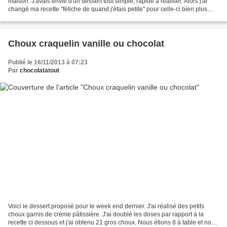
maison. J'avais envie d'un dessert tout simple, rapide à réaliser. Alors j'ai
changé ma recette "fétiche de quand j'étais petite" pour celle-ci bien plus
simple. Le principe est...
Choux craquelin vanille ou chocolat
Publié le 16/11/2013 à 07:23
Par
chocolatatout
Voici le dessert proposé pour le week end dernier. J'ai réalisé des petits
choux garnis de crème pâtissière. J'ai doublé les doses par rapport à la
recette ci dessous et j'ai obtenu 21 gros choux. Nous étions 8 à table et nous