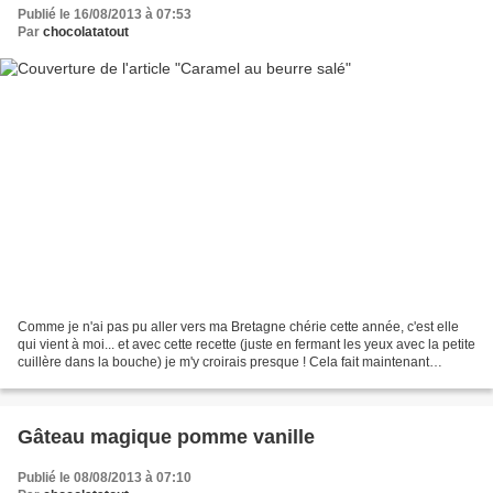
Publié le 16/08/2013 à 07:53
Par
chocolatatout
Comme je n'ai pas pu aller vers ma Bretagne chérie cette année, c'est elle
qui vient à moi... et avec cette recette (juste en fermant les yeux avec la petite
cuillère dans la bouche) je m'y croirais presque ! Cela fait maintenant
plusieurs jours que je...
Gâteau magique pomme vanille
Publié le 08/08/2013 à 07:10