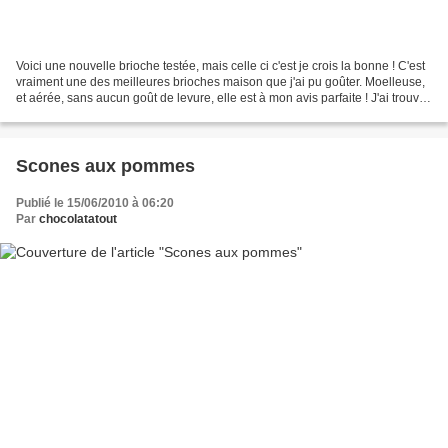
Voici une nouvelle brioche testée, mais celle ci c'est je crois la bonne ! C'est
vraiment une des meilleures brioches maison que j'ai pu goûter. Moelleuse,
et aérée, sans aucun goût de levure, elle est à mon avis parfaite ! J'ai trouvé
cette recette chez...
Scones aux pommes
Publié le 15/06/2010 à 06:20
Par
chocolatatout