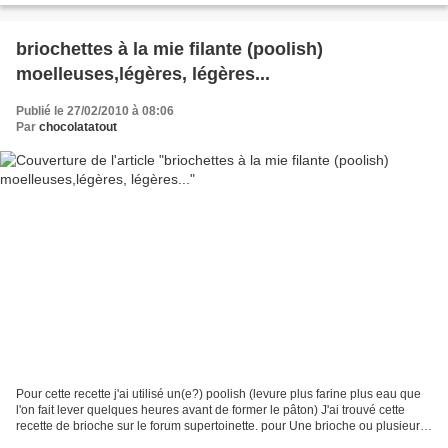
briochettes à la mie filante (poolish)
moelleuses,légères, légères...
Publié le 27/02/2010 à 08:06
Par
chocolatatout
Pour cette recette j'ai utilisé un(e?) poolish (levure plus farine plus eau que
l'on fait lever quelques heures avant de former le pâton) J'ai trouvé cette
recette de brioche sur le forum supertoinette. pour Une brioche ou plusieurs
briochettes (10-12)...