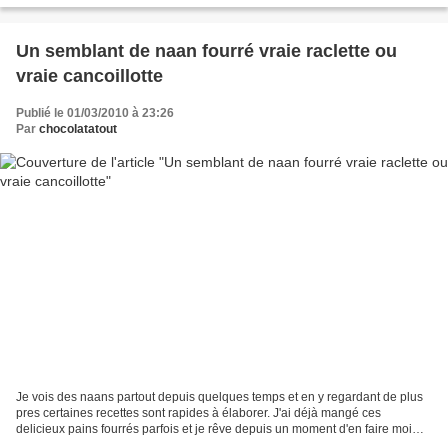
Un semblant de naan fourré vraie raclette ou
vraie cancoillotte
Publié le 01/03/2010 à 23:26
Par
chocolatatout
Je vois des naans partout depuis quelques temps et en y regardant de plus
pres certaines recettes sont rapides à élaborer. J'ai déjà mangé ces
delicieux pains fourrés parfois et je rêve depuis un moment d'en faire moi
même. J'ai alors fait un (tout) petit...