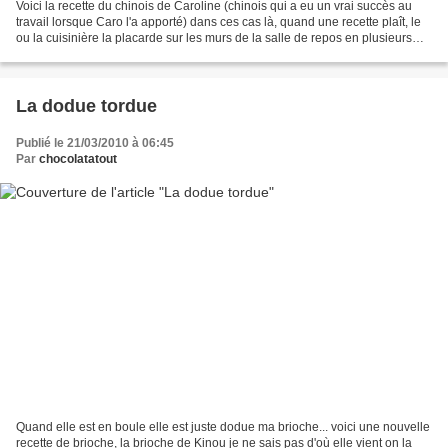
Voici la recette du chinois de Caroline (chinois qui a eu un vrai succès au
travail lorsque Caro l'a apporté) dans ces cas là, quand une recette plaît, le
ou la cuisinière la placarde sur les murs de la salle de repos en plusieurs
exemplaires et chacun...
La dodue tordue
Publié le 21/03/2010 à 06:45
Par
chocolatatout
Quand elle est en boule elle est juste dodue ma brioche... voici une nouvelle
recette de brioche, la brioche de Kinou je ne sais pas d'où elle vient on la