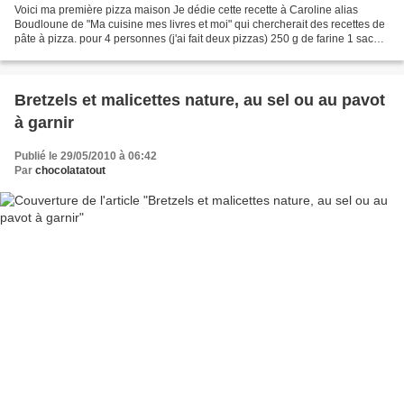
Voici ma première pizza maison Je dédie cette recette à Caroline alias
Boudloune de "Ma cuisine mes livres et moi" qui chercherait des recettes de
pâte à pizza. pour 4 personnes (j'ai fait deux pizzas) 250 g de farine 1 sachet
de levure de boulanger déshydratée...
Bretzels et malicettes nature, au sel ou au pavot
à garnir
Publié le 29/05/2010 à 06:42
Par
chocolatatout