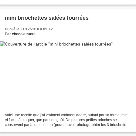
changera des toasts et autres...
mini briochettes salées fourrées
Publié le 21/12/2010 à 09:12
Par
chocolatatout
Voici une recette que j'ai vraiment vraiment adoré, autant par sa forme, mini
et facile à croquer, que par son goût. De plus ces petites brioches se
conservent parfaitement bien (pour pouvoir photographier les 3 briochettes
restantes à la lumière du jour...