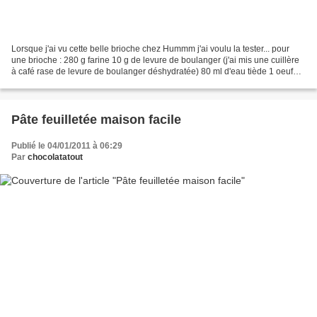
Lorsque j'ai vu cette belle brioche chez Hummm j'ai voulu la tester... pour
une brioche : 280 g farine 10 g de levure de boulanger (j'ai mis une cuillère
à café rase de levure de boulanger déshydratée) 80 ml d'eau tiède 1 oeuf
(65 grs environ) 4 cs de...
Pâte feuilletée maison facile
Publié le 04/01/2011 à 06:29
Par
chocolatatout