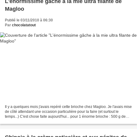
L'énormissime gâche à la mie ultra filante de
Magloo
Publié le 03/11/2010 à 06:30
Par
chocolatatout
Il y a quelques mois j'avais repéré cette brioche chez Magloo. Je l'avais mise
de côté attendant une occasion particulière pour la faire (et surtout le
temps...) C'est chose faite aujourd'hui... pour 1 énorme brioche : 500 g de
farine 2 oeufs 10 cl de...