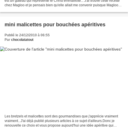
est un gâteau qui représente le Christ emmailloté... J'ai trouvé cette recette
chez Magloo et je pensais bien qu'elle allait me convenir puisque Magloo
est la reine de la boulange......
mini malicettes pour bouchées apéritives
Publié le 24/12/2010 à 06:55
Par
chocolatatout
Les bretzels et malicettes sont des gourmandises que j'apprécie vraiment
vraiment...J'ai déjà publié plusieurs articles à ce sujet d'ailleurs.Donc je
renouvelle ce choix et vous propose aujourd'hui une idée apéritive qui