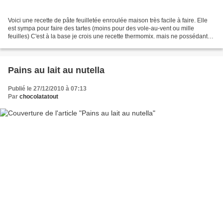
Voici une recette de pâte feuilletée enroulée maison très facile à faire. Elle
est sympa pour faire des tartes (moins pour des vole-au-vent ou mille
feuilles) C'est à la base je crois une recette thermomix. mais ne possédant
pas cette bête, je l'ai faite...
Pains au lait au nutella
Publié le 27/12/2010 à 07:13
Par
chocolatatout