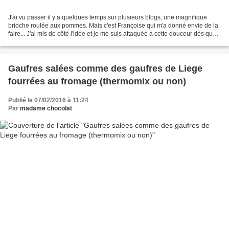
J'ai vu passer il y a quelques temps sur plusieurs blogs, une magnifique
brioche roulée aux pommes. Mais c'est Françoise qui m'a donné envie de la
faire... J'ai mis de côté l'idée et je me suis attaquée à cette douceur dès que
j'ai pu. J'ai utilisé ma...
Gaufres salées comme des gaufres de Liege
fourrées au fromage (thermomix ou non)
Publié le 07/02/2016 à 11:24
Par
madame chocolat