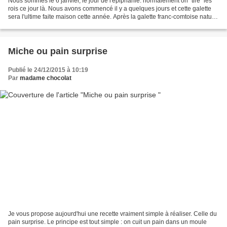
Nous sommes le 6 janvier, le jour de l'épiphanie. normalement on "tire" les
rois ce jour là. Nous avons commencé il y a quelques jours et cette galette
sera l'ultime faite maison cette année. Après la galette franc-comtoise nature
ou au chocolat, les...
Miche ou pain surprise
Publié le 24/12/2015 à 10:19
Par
madame chocolat
Je vous propose aujourd'hui une recette vraiment simple à réaliser. Celle du
pain surprise. Le principe est tout simple : on cuit un pain dans un moule