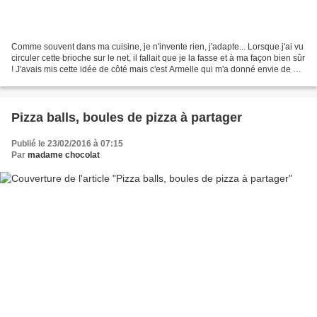
Comme souvent dans ma cuisine, je n'invente rien, j'adapte... Lorsque j'ai vu
circuler cette brioche sur le net, il fallait que je la fasse et à ma façon bien sûr
! J'avais mis cette idée de côté mais c'est Armelle qui m'a donné envie de m'y
remettre...
Pizza balls, boules de pizza à partager
Publié le 23/02/2016 à 07:15
Par
madame chocolat