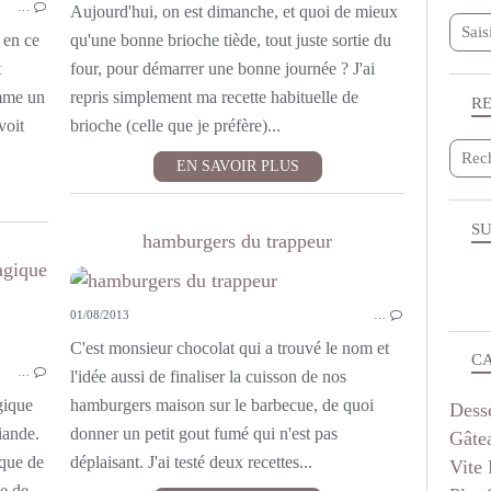
…
Aujourd'hui, on est dimanche, et quoi de mieux
s en ce
qu'une bonne brioche tiède, tout juste sortie du
t
four, pour démarrer une bonne journée ? J'ai
omme un
repris simplement ma recette habituelle de
R
voit
brioche (celle que je préfère)...
EN SAVOIR PLUS
SU
hamburgers du trappeur
agique
01/08/2013
…
BOULANGE
C'est monsieur chocolat qui a trouvé le nom et
C
…
l'idée aussi de finaliser la cuisson de nos
gique
hamburgers maison sur le barbecue, de quoi
Dess
iande.
donner un petit gout fumé qui n'est pas
Gâte
ique de
déplaisant. J'ai testé deux recettes...
Vite 
he de