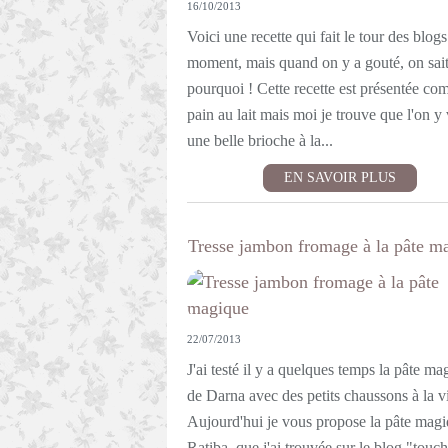
16/10/2013
Voici une recette qui fait le tour des blog
moment, mais quand on y a gouté, on sai
pourquoi ! Cette recette est présentée c
pain au lait mais moi je trouve que l'on y 
une belle brioche à la...
EN SAVOIR PLUS
Tresse jambon fromage à la pâte m
22/07/2013
J'ai testé il y a quelques temps la pâte ma
de Darna avec des petits chaussons à la v
Aujourd'hui je vous propose la pâte mag
Ratiba, que j'ai trouvée sur le blog "touc