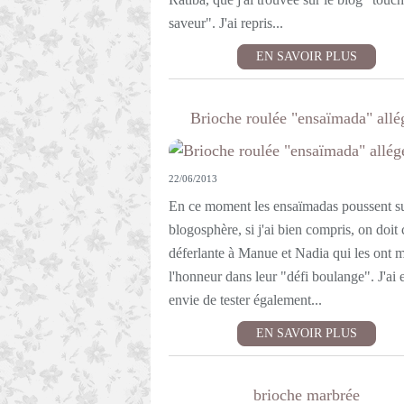
saveur". J'ai repris...
EN SAVOIR PLUS
Brioche roulée "ensaïmada" allé
22/06/2013
En ce moment les ensaïmadas poussent su
blogosphère, si j'ai bien compris, on doit 
déferlante à Manue et Nadia qui les ont m
l'honneur dans leur "défi boulange". J'ai 
envie de tester également...
EN SAVOIR PLUS
brioche marbrée