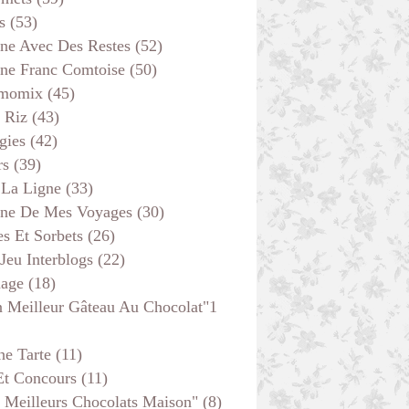
BOULANGE
s
(53)
ine Avec Des Restes
(52)
ine Franc Comtoise
(50)
momix
(45)
 Riz
(43)
gies
(42)
rs
(39)
 La Ligne
(33)
ine De Mes Voyages
(30)
s Et Sorbets
(26)
 Jeu Interblogs
(22)
age
(18)
 Meilleur Gâteau Au Chocolat"1
BOULANGE
he Tarte
(11)
Et Concours
(11)
 Meilleurs Chocolats Maison"
(8)