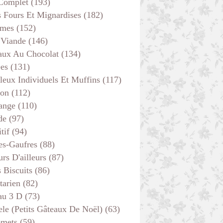
 Complet
(193)
s Fours Et Mignardises
(182)
mes
(152)
 Viande
(146)
aux Au Chocolat
(134)
BOULANGE
ées
(131)
leux Individuels Et Muffins
(117)
son
(112)
ange
(110)
de
(97)
tif
(94)
es-Gaufres
(88)
rs D'ailleurs
(87)
s Biscuits
(86)
tarien
(82)
au 3 D
(73)
ele (petits Gâteaux De Noël)
(63)
emets
(59)