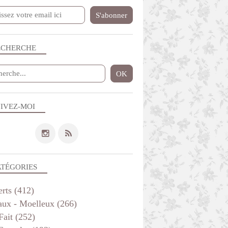
ECHERCHE
IVEZ-MOI
BOULANGE
ATÉGORIES
erts
(412)
aux - Moelleux
(266)
Fait
(252)