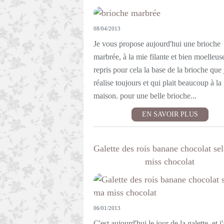
08/04/2013
Je vous propose aujourd'hui une brioche
marbrée, à la mie filante et bien moelleuse
repris pour cela la base de la brioche que 
réalise toujours et qui plait beaucoup à la
maison. pour une belle brioche...
EN SAVOIR PLUS
Galette des rois banane chocolat se
miss chocolat
06/01/2013
C'est aujourd'hui le jour de la galette, et j'