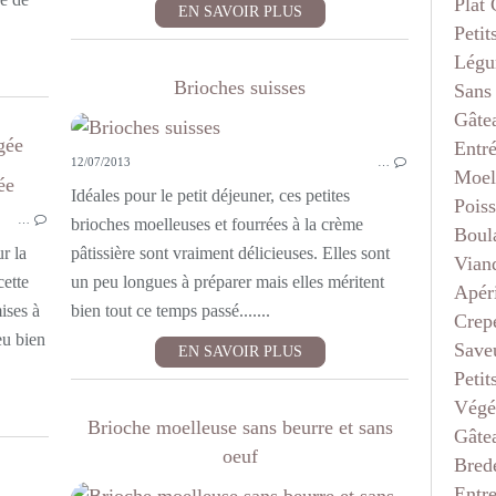
Plat
EN SAVOIR PLUS
Petit
Légu
Brioches suisses
Sans
Gâte
gée
Entr
12/07/2013
…
Moel
BOULANGE
Idéales pour le petit déjeuner, ces petites
Pois
…
brioches moelleuses et fourrées à la crème
Boul
r la
pâtissière sont vraiment délicieuses. Elles sont
Vian
cette
un peu longues à préparer mais elles méritent
Apéri
ises à
bien tout ce temps passé.......
Crep
eu bien
Saveu
EN SAVOIR PLUS
Petit
Végé
Brioche moelleuse sans beurre et sans
Gâte
oeuf
Bred
Entr