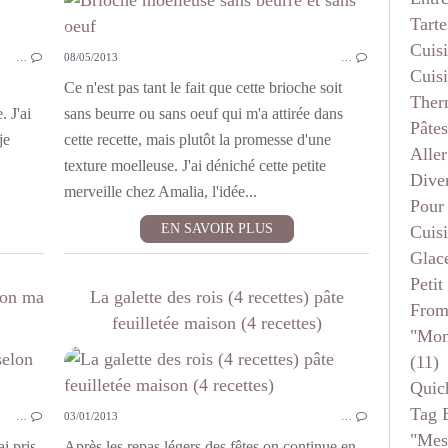
Tarte
BOULANGE
Cuis
…
08/05/2013
…
Cuis
Ce n'est pas tant le fait que cette brioche soit
Ther
. J'ai
sans beurre ou sans oeuf qui m'a attirée dans
Pâtes
je
cette recette, mais plutôt la promesse d'une
Aller
texture moelleuse. J'ai déniché cette petite
Dive
merveille chez Amalia, l'idée...
Pour
EN SAVOIR PLUS
Cuis
Glace
Petit
lon ma
La galette des rois (4 recettes) pâte
From
feuilletée maison (4 recettes)
"mon
(11)
BOULANGE
Quic
Tag 
…
03/01/2013
…
"mes
ai pris
Après les repas légers des fêtes on continue en