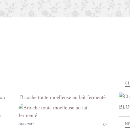
CH
 ou
Brioche toute moelleuse au lait fermenté
BLO
BOULANGE
N
08/09/2013
…