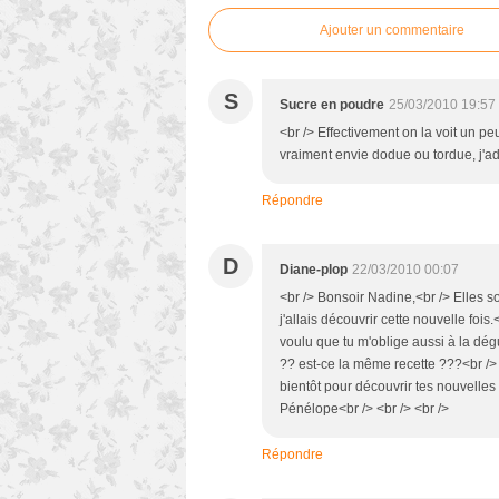
Ajouter un commentaire
S
Sucre en poudre
25/03/2010 19:57
<br /> Effectivement on la voit un peu 
vraiment envie dodue ou tordue, j'ado
Répondre
D
Diane-plop
22/03/2010 00:07
<br /> Bonsoir Nadine,<br /> Elles 
j'allais découvrir cette nouvelle fois.
voulu que tu m'oblige aussi à la dégus
?? est-ce la même recette ???<br /> 
bientôt pour découvrir tes nouvelles 
Pénélope<br /> <br /> <br />
Répondre