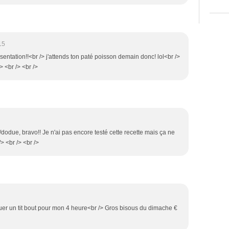
15
ésentation!!<br /> j'attends ton paté poisson demain donc! lol<br />
 <br /> <br />
/dodue, bravo!! Je n'ai pas encore testé cette recette mais ça ne
/> <br /> <br />
quer un tit bout pour mon 4 heure<br /> Gros bisous du dimache €