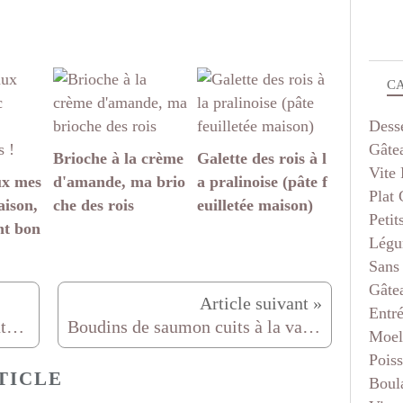
C
Dess
Gâte
Brioche à la crème
Galette des rois à l
Vite 
ux mes
d'amande, ma brio
a pralinoise (pâte f
Plat
aison,
che des rois
euilletée maison)
Petit
nt bon
Légu
Sans
Gâte
Entr
La bossue ventrue... non la ventrue bossue
Boudins de saumon cuits à la vapeur sauce crémeuse aux champignons
Moel
Pois
TICLE
Boul