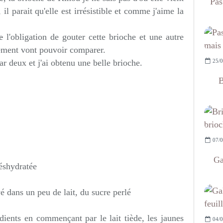
Pas
 il parait qu'elle est irrésistible et comme j'aime la
e
l'obligation de gouter cette brioche et une autre
nement vont pouvoir comparer.
25/0
par deux et j'ai obtenu une belle brioche.
B
07/0
Ga
éshydratée
é dans un peu de lait, du sucre perlé
ients en commençant par le lait tiède, les jaunes
04/0