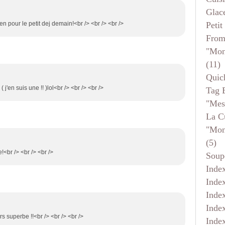
Glace
Petit
ien pour le petit dej demain!<br /> <br /> <br />
From
"mon
(11)
Quic
 j'en suis une !! )lol<br /> <br /> <br />
Tag 
"mes
La C
"mon
(5)
!<br /> <br /> <br />
Soup
Inde
Inde
Inde
Inde
rs superbe !!<br /> <br /> <br />
Inde