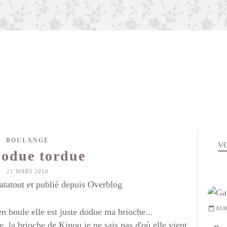
BOULANGE
VO
dodue tordue
21 MARS 2010
atatout et publié depuis Overblog
01/0
en boule elle est juste dodue ma brioche...
e, la brioche de Kinou je ne sais pas d'où elle vient