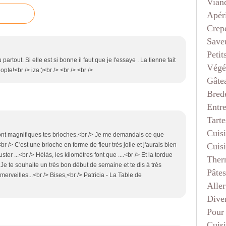
Vian
Apéri
Crep
Saveu
Petit
partout. Si elle est si bonne il faut que je l'essaye . La tienne fait
Végé
pte!<br /> iza:)<br /> <br /> <br />
Gâte
Bred
Entr
Tarte
Cuis
sont magnifiques tes brioches.<br /> Je me demandais ce que
Cuis
<br /> C'est une brioche en forme de fleur très jolie et j'aurais bien
ter ...<br /> Hélàs, les kilomètres font que ....<br /> Et la tordue
Ther
Je te souhaite un très bon début de semaine et te dis à très
Pâtes
merveilles...<br /> Bises,<br /> Patricia - La Table de
Aller
Dive
Pour
Cuis