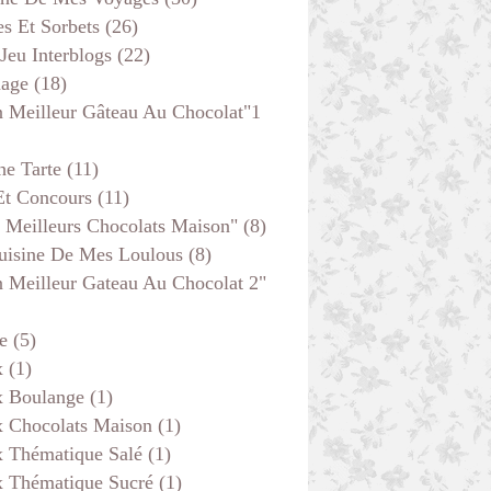
s Et Sorbets
(26)
 Jeu Interblogs
(22)
age
(18)
 Meilleur Gâteau Au Chocolat"1
he Tarte
(11)
Et Concours
(11)
 Meilleurs Chocolats Maison"
(8)
uisine De Mes Loulous
(8)
 Meilleur Gateau Au Chocolat 2"
e
(5)
x
(1)
x Boulange
(1)
x Chocolats Maison
(1)
x Thématique Salé
(1)
x Thématique Sucré
(1)