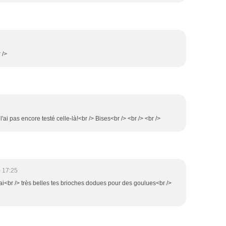
 />
'ai pas encore testé celle-là!<br /> Bises<br /> <br /> <br />
 17:25
rai<br /> très belles tes brioches dodues pour des goulues<br />