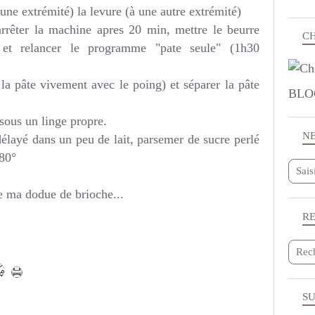
à une extrémité) la levure (à une autre extrémité)
rrêter la machine apres 20 min, mettre le beurre
CH
et relancer le programme "pate seule" (1h30
 la pâte vivement avec le poing) et séparer la pâte
BLO
sous un linge propre.
N
délayé dans un peu de lait, parsemer de sucre perlé
180°
ue ma dodue de brioche...
R
SU