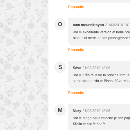
Répondre
O
oum mouncifrayan
21/03/2010 18:
<br /> excellente version et belle pr
bisous et merci de ton passage!<br />
Répondre
S
Sève
21/03/2010 18:08
<br /> Très réussie ta brioche tordue
serait tarder...<br /> Bises, Sève.<br 
Répondre
M
Mary
21/03/2010 18:06
<br /> Magnifique brioche je t'en pi
€€<br /> <br /> <br />