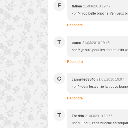
F
fatima
21/03/2010 19:47
<br /> trop belle brioche! j'en veux b
Répondre
T
tattoo
21/03/2010 19:45
<br /> je suis pour les dodues !<br /> (
Répondre
C
cannelle68540
21/03/2010 19:07
<br /> déjà testée...je la trouve bonne
Répondre
T
Therbia
21/03/2010 18:56
<br /> Et oui, cette brioche est toujou