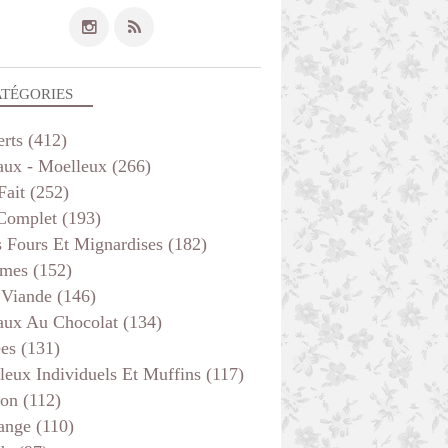
ATÉGORIES
erts
(412)
aux - Moelleux
(266)
Fait
(252)
 Complet
(193)
s Fours Et Mignardises
(182)
mes
(152)
 Viande
(146)
aux Au Chocolat
(134)
ées
(131)
leux Individuels Et Muffins
(117)
son
(112)
ange
(110)