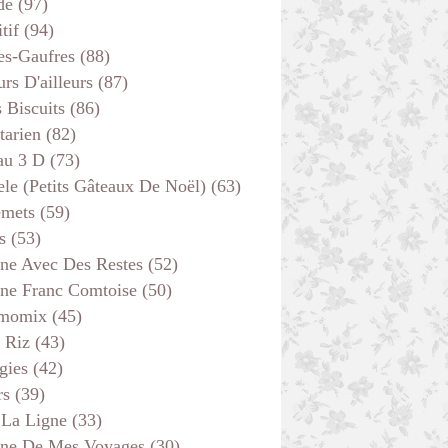
de
(97)
tif
(94)
es-Gaufres
(88)
rs D'ailleurs
(87)
s Biscuits
(86)
tarien
(82)
au 3 D
(73)
ele (petits Gâteaux De Noël)
(63)
emets
(59)
s
(53)
ine Avec Des Restes
(52)
ine Franc Comtoise
(50)
momix
(45)
 Riz
(43)
gies
(42)
rs
(39)
 La Ligne
(33)
ine De Mes Voyages
(30)