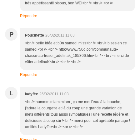
très appétissant!! bisous, bon WE!<br /> <br /> <br />
Répondre
P
Poucinette
26/02/2011 11:03
<br /> belle idée et b0n samedi miss<br /> <br /> bises en ce
samedi<br /> <br /> http://www.750g.com/communaute-
chasse-au-tresor_adelinak_185306.htm<br /> <br /> merci de
v0ter adelinaK<br /> <br /> <br />
Répondre
L
ladyfée
26/02/2011 11:03
<br /> hummm miam miam , ça me met l'eau à la bouche,
j'adore la courgette et là du coup une grande variation de
mets différents tous aussi sympatiques ! une recette légère et
délicieuse à coup sûr !<br /> merci pour cet agréable partage !
amitiés Ladyfée<br /> <br /> <br />
Répondre