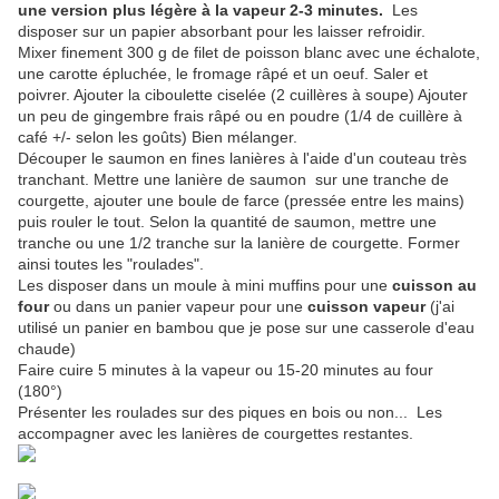
une version plus légère à la vapeur 2-3 minutes.
Les
disposer sur un papier absorbant pour les laisser refroidir.
Mixer finement 300 g de filet de poisson blanc avec une échalote,
une carotte épluchée, le fromage râpé et un oeuf. Saler et
poivrer. Ajouter la ciboulette ciselée (2 cuillères à soupe) Ajouter
un peu de gingembre frais râpé ou en poudre (1/4 de cuillère à
café +/- selon les goûts) Bien mélanger.
Découper le saumon en fines lanières à l'aide d'un couteau très
tranchant. Mettre une lanière de saumon sur une tranche de
courgette, ajouter une boule de farce (pressée entre les mains)
puis rouler le tout. Selon la quantité de saumon, mettre une
tranche ou une 1/2 tranche sur la lanière de courgette. Former
ainsi toutes les "roulades".
Les disposer dans un moule à mini muffins pour une
cuisson au
four
ou dans un panier vapeur pour une
cuisson vapeur
(j'ai
utilisé un panier en bambou que je pose sur une casserole d'eau
chaude)
Faire cuire 5 minutes à la vapeur ou 15-20 minutes au four
(180°)
Présenter les roulades sur des piques en bois ou non... Les
accompagner avec les lanières de courgettes restantes.