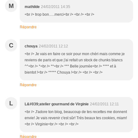
M
mathilde
24/02/2011 14:35
<br /> trop bon......merci<br /> <br /> <br />
Répondre
C
chouya
24/02/2011 12:12
<br /> Je vais en faire ce soir pour mon chéri mais comme je
reviens de paris et que j'ai refait un stock de chunks blancs
^^<br /> *<br /> **<br /> *** Belle journée<br /> **** et à
bientot !<br /> ***** Chouya !<br /> <br /> <br />
Répondre
L
L&#039;atelier gourmand de Virginie
24/02/2011 12:11
<br /> J'adore ton blog, beaucoup de tes recettes me donnent
envie! Je vais revenir c'est sûr! Très beaux tes cookies, miam!
<br /> Virginie<br /> <br /> <br />
Répondre