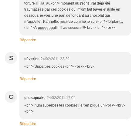
torture !!!!! là, au<br /> moment où j'écris, j'ai déjà été
traumatisée par ces cookies qui m'ont fait baver et juste en
dessous, je vois une part de fondant au chocolat qui
m'appelle : Karinette, regarde comme je suis<br /> fondant...
<br /> Arggggggggllllllll au secours !!!<br /> <br /> <br />
Répondre
S
séverine
24/02/2011 23:29
<br /> Superbes cookies<br /> <br /> <br />
Répondre
C
chesapeake
24/02/2011 17:04
<br /> hum superbes tes cookies! je t'en pique un!<br /> <br />
<br />
Répondre