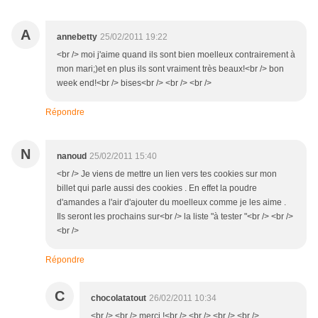
A
annebetty
25/02/2011 19:22
<br /> moi j'aime quand ils sont bien moelleux contrairement à
mon mari;)et en plus ils sont vraiment très beaux!<br /> bon
week end!<br /> bises<br /> <br /> <br />
Répondre
N
nanoud
25/02/2011 15:40
<br /> Je viens de mettre un lien vers tes cookies sur mon
billet qui parle aussi des cookies . En effet la poudre
d'amandes a l'air d'ajouter du moelleux comme je les aime .
Ils seront les prochains sur<br /> la liste "à tester "<br /> <br />
<br />
Répondre
C
chocolatatout
26/02/2011 10:34
<br /> <br /> merci !<br /> <br /> <br /> <br />