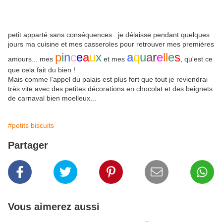
petit apparté sans conséquences : je délaisse pendant quelques
jours ma cuisine et mes casseroles pour retrouver mes premières
p
i
n
c
e
a
u
x
a
q
u
a
r
e
ll
e
s
amours... mes
et mes
, qu'est ce
que cela fait du bien !
Mais comme l'appel du palais est plus fort que tout je reviendrai
très vite avec des petites décorations en chocolat et des beignets
de carnaval bien moelleux...
#petits biscuits
Partager
Vous aimerez aussi