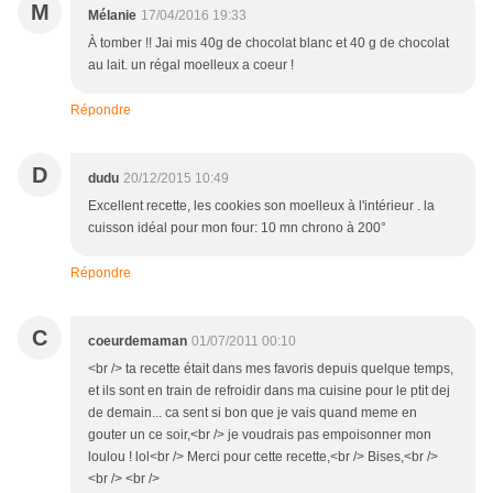
M
Mélanie
17/04/2016 19:33
À tomber !! Jai mis 40g de chocolat blanc et 40 g de chocolat
au lait. un régal moelleux a coeur !
Répondre
D
dudu
20/12/2015 10:49
Excellent recette, les cookies son moelleux à l'intérieur . la
cuisson idéal pour mon four: 10 mn chrono à 200°
Répondre
C
coeurdemaman
01/07/2011 00:10
<br /> ta recette était dans mes favoris depuis quelque temps,
et ils sont en train de refroidir dans ma cuisine pour le ptit dej
de demain... ca sent si bon que je vais quand meme en
gouter un ce soir,<br /> je voudrais pas empoisonner mon
loulou ! lol<br /> Merci pour cette recette,<br /> Bises,<br />
<br /> <br />