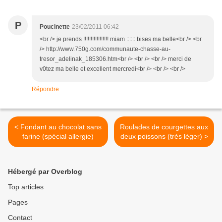
P
Poucinette
23/02/2011 06:42
<br /> je prends !!!!!!!!!!!!!!!!! miam :::::: bises ma belle<br /> <br
/> http://www.750g.com/communaute-chasse-au-
tresor_adelinak_185306.htm<br /> <br /> <br /> merci de
v0tez ma belle et excellent mercredi<br /> <br /> <br />
Répondre
< Fondant au chocolat sans
Roulades de courgettes aux
farine (spécial allergie)
deux poissons (très léger) >
Hébergé par Overblog
Top articles
Pages
Contact