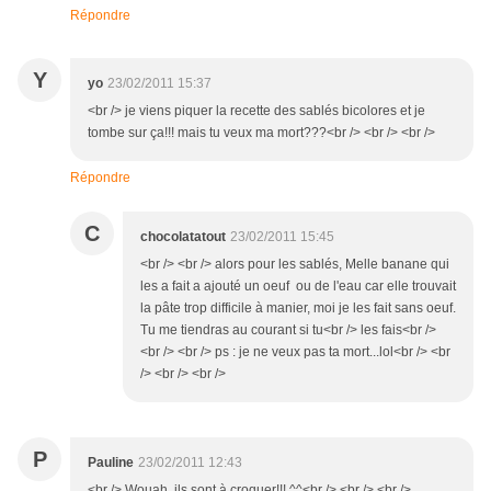
Répondre
Y
yo
23/02/2011 15:37
<br /> je viens piquer la recette des sablés bicolores et je
tombe sur ça!!! mais tu veux ma mort???<br /> <br /> <br />
Répondre
C
chocolatatout
23/02/2011 15:45
<br /> <br /> alors pour les sablés, Melle banane qui
les a fait a ajouté un oeuf ou de l'eau car elle trouvait
la pâte trop difficile à manier, moi je les fait sans oeuf.
Tu me tiendras au courant si tu<br /> les fais<br />
<br /> <br /> ps : je ne veux pas ta mort...lol<br /> <br
/> <br /> <br />
P
Pauline
23/02/2011 12:43
<br /> Wouah, ils sont à croquer!!! ^^<br /> <br /> <br />