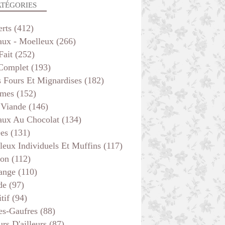
ATÉGORIES
erts
(412)
aux - Moelleux
(266)
Fait
(252)
 Complet
(193)
s Fours Et Mignardises
(182)
mes
(152)
 Viande
(146)
aux Au Chocolat
(134)
ées
(131)
leux Individuels Et Muffins
(117)
son
(112)
ange
(110)
de
(97)
tif
(94)
es-Gaufres
(88)
rs D'ailleurs
(87)