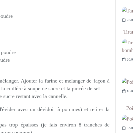
poudre
25/0
Tira
n poudre
oudre
20/0
mélanger. Ajouter la farine et mélanger de façon à
la cuillère à soupe de sucre et la pincée de sel.
16/0
 sucre restant avec la cannelle.
Poê
'évider avec un dévidoir à pommes) et retirer la
s trop épaisses (je fais environ 8 tranches de
03/0
pour une pomme)