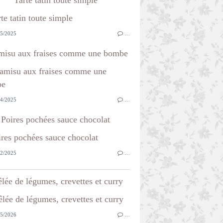
5/2025
…
misu aux fraises comme une bombe
4/2025
…
Poires pochées sauce chocolat
2/2025
…
lée de légumes, crevettes et curry
5/2026
…