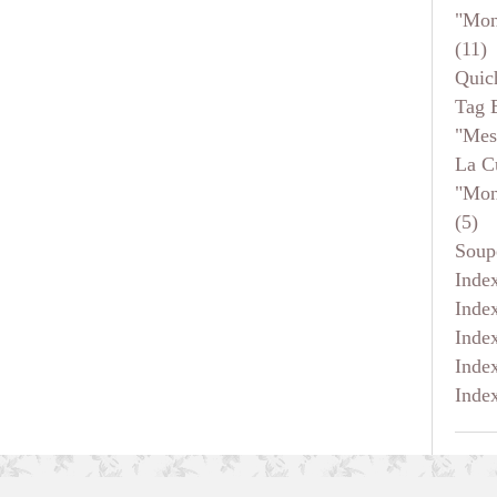
"mon
(11)
Quic
Tag 
"mes
La C
"mon
(5)
Soup
Inde
Inde
Inde
Inde
Inde