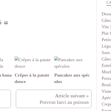
C
Dess
Gâte
Vite 
Plat
Petit
Légu
Sans
Gâte
Entr
Moel
a bana
Crêpes à la patate
Pancakes aux spéc
Pois
douce
ulos
Boul
Vian
Apéri
Poivron farci au poisson
Crep
Saveu