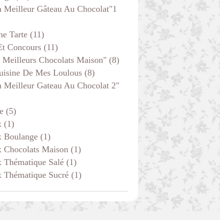
 Meilleur Gâteau Au Chocolat"1
he Tarte
(11)
Et Concours
(11)
 Meilleurs Chocolats Maison"
(8)
uisine De Mes Loulous
(8)
 Meilleur Gateau Au Chocolat 2"
e
(5)
x
(1)
x Boulange
(1)
x Chocolats Maison
(1)
x Thématique Salé
(1)
x Thématique Sucré
(1)