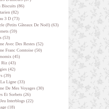
s Biscuits
(86)
tarien
(82)
au 3 D
(73)
ele (petits Gâteaux De Noël)
(63)
emets
(59)
s
(53)
ine Avec Des Restes
(52)
ine Franc Comtoise
(50)
momix
(45)
 Riz
(43)
gies
(42)
rs
(39)
 La Ligne
(33)
ine De Mes Voyages
(30)
s Et Sorbets
(26)
 Jeu Interblogs
(22)
age
(18)