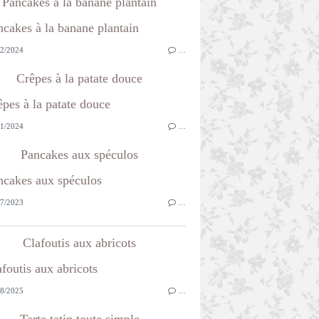
Pancakes à la banane plantain
2/2024
…
Crêpes à la patate douce
1/2024
…
Pancakes aux spéculos
7/2023
…
Clafoutis aux abricots
8/2025
…
Tarte tatin toute simple