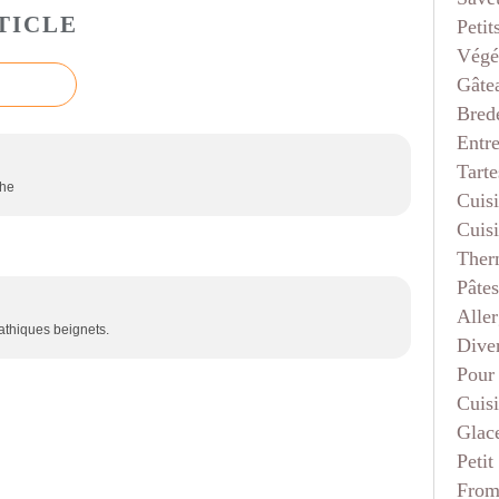
TICLE
Petit
Végé
Gâte
Bred
Entr
Tarte
che
Cuis
Cuis
Ther
Pâtes
Aller
thiques beignets.
Dive
Pour
Cuis
Glace
Petit
From