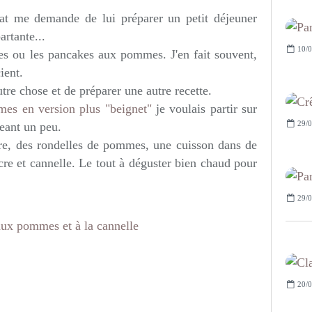
at me demande de lui préparer un petit déjeuner
rtante...
10/0
es ou les pancakes aux pommes. J'en fait souvent,
ient.
utre chose et de préparer une autre recette.
es en version plus "beignet"
je voulais partir sur
29/0
eant un peu.
ure, des rondelles de pommes, une cuisson dans de
cre et cannelle. Le tout à déguster bien chaud pour
29/0
20/0