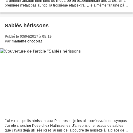
largement amaigri mon pied de rhubarbe en expérimentant des tartes. Si la
première n'était pas au top, la troisième était extra. Elle a même fait une pâte
sablée maison bien meilleure...
Sablés hérissons
Publié le 03/04/2017 à 05:19
Par
madame chocolat
J'ai vu ces petits hérissons sur Pinterest et je les ai trouvés vraiment sympas.
J'ai été chercher l'idée chez Nathisseries. J'ai repris une recette de sablés
que j'avais déjà utilisée ici et j'ai mis de la poudre de noisette à la place de la