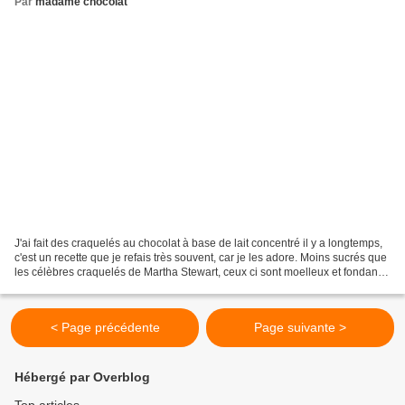
Par
madame chocolat
J'ai fait des craquelés au chocolat à base de lait concentré il y a longtemps,
c'est un recette que je refais très souvent, car je les adore. Moins sucrés que
les célèbres craquelés de Martha Stewart, ceux ci sont moelleux et fondants
grâce à l'ajout...
< Page précédente
Page suivante >
Hébergé par Overblog