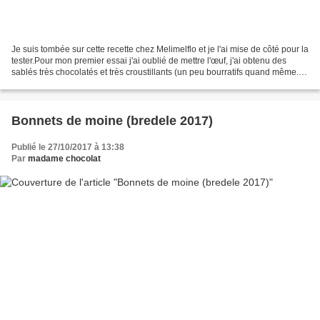
Je suis tombée sur cette recette chez Melimelflo et je l'ai mise de côté pour la
tester.Pour mon premier essai j'ai oublié de mettre l'œuf, j'ai obtenu des
sablés très chocolatés et très croustillants (un peu bourratifs quand même...).
J'ai bien aimé...
Bonnets de moine (bredele 2017)
Publié le 27/10/2017 à 13:38
Par
madame chocolat