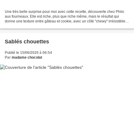
Une très belle surprise pour moi avec cette recette, découverte chez Philo
aux fourneaux. Elle est riche, plus que riche même, mais le résultat qui
donne une texture entre gâteau et cookie, avec un côté "chewy" irrésistible,
m'a fait adopter cette recette....
Sablés chouettes
Publié le 15/06/2020 à 06:54
Par
madame chocolat