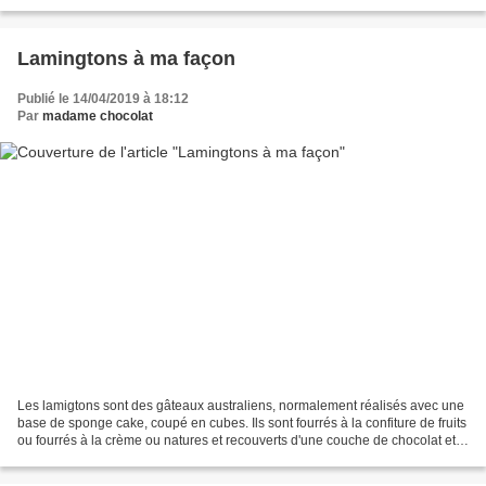
pincée de sel 100 g de chocolat...
Lamingtons à ma façon
Publié le 14/04/2019 à 18:12
Par
madame chocolat
Les lamigtons sont des gâteaux australiens, normalement réalisés avec une
base de sponge cake, coupé en cubes. Ils sont fourrés à la confiture de fruits
ou fourrés à la crème ou natures et recouverts d'une couche de chocolat et
de noix de coco. J'ai fait...