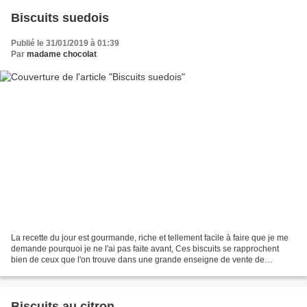
Biscuits suedois
Publié le 31/01/2019 à 01:39
Par
madame chocolat
La recette du jour est gourmande, riche et tellement facile à faire que je me
demande pourquoi je ne l'ai pas faite avant, Ces biscuits se rapprochent
bien de ceux que l'on trouve dans une grande enseigne de vente de
meubles en kit… J'ai trouvé la recette...
Biscuits au citron