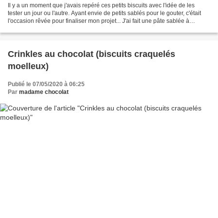
Il y a un moment que j'avais repéré ces petits biscuits avec l'idée de les
tester un jour ou l'autre. Ayant envie de petits sablés pour le gouter, c'était
l'occasion rêvée pour finaliser mon projet... J'ai fait une pâte sablée à
l'amande et j'ai repris...
Crinkles au chocolat (biscuits craquelés
moelleux)
Publié le 07/05/2020 à 06:25
Par
madame chocolat