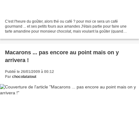
C'est l'heure du goûter, alors thé ou café ? pour moi ce sera un café
gourmand ... et ses petits fours aux amandes J'étais partie pour faire une
tarte amandine pour monsieur chocolat, mais voulant la goûter (quand
même des fois que cela ne soit pas commestible)...
Macarons ... pas encore au point mais on y
arrivera !
Publié le 26/01/2009 à 00:12
Par
chocolatatout