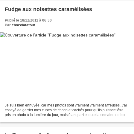
Fudge aux noisettes caramélisées
Publié le 18/12/2011 à 06:30
Par
chocolatatout
Je suis bien ennuyée, car mes photos sont vraiment vraiment affreuses. J'ai
essayé de garder mes cubes de chocolat cachés pour qu'ils puissent être
pris en photo à la lumière du jour, mais étant partie toute la semaine de bon
matin avant le lever du jour...