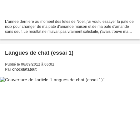
L'année dernière au moment des fêtes de Noël, j'ai voulu essayer la pâte de
noix pour changer de ma pâte d'amande maison et de ma pâte d'amande
sans oeuf. Le résultat ne m'avait pas vraiment satisfaite, j'avais trouvé ma
pâte bien trop amère. Il y a peu,...
Langues de chat (essai 1)
Publié le 06/09/2012 à 06:02
Par
chocolatatout