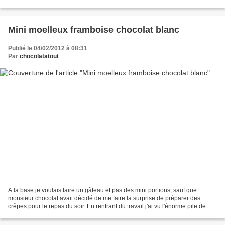
pour l'enrobage facultatif)...
Mini moelleux framboise chocolat blanc
Publié le 04/02/2012 à 08:31
Par
chocolatatout
A la base je voulais faire un gâteau et pas des mini portions, sauf que
monsieur chocolat avait décidé de me faire la surprise de préparer des
crêpes pour le repas du soir. En rentrant du travail j'ai vu l'énorme pile de
crêpe toutes chaudes et parfumées,...