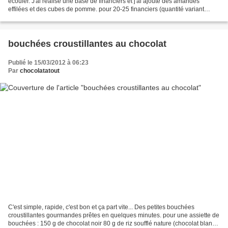
écouler. J'ai réalisé une base de financiers et j'ai ajouté des amandes
effilées et des cubes de pomme. pour 20-25 financiers (quantité variant
selon la taille) 50 g de poudre d'amande...
bouchées croustillantes au chocolat
Publié le 15/03/2012 à 06:23
Par
chocolatatout
C'est simple, rapide, c'est bon et ça part vite... Des petites bouchées
croustillantes gourmandes prêtes en quelques minutes. pour une assiette de
bouchées : 150 g de chocolat noir 80 g de riz soufflé nature (chocolat blanc