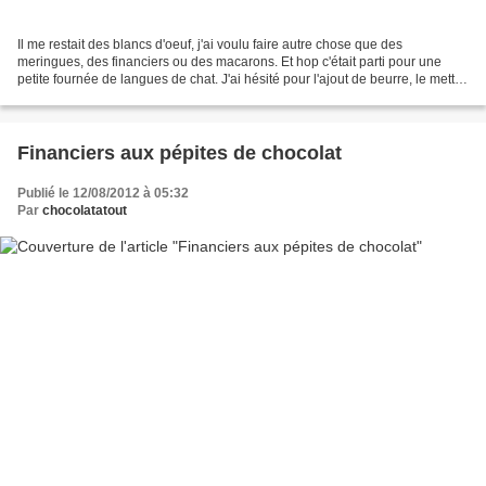
Il me restait des blancs d'oeuf, j'ai voulu faire autre chose que des
meringues, des financiers ou des macarons. Et hop c'était parti pour une
petite fournée de langues de chat. J'ai hésité pour l'ajout de beurre, le mettre
fondu ou mou ? les avis divergent....
Financiers aux pépites de chocolat
Publié le 12/08/2012 à 05:32
Par
chocolatatout