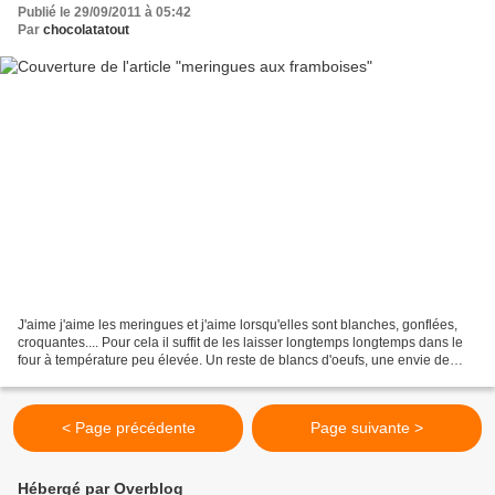
Publié le 29/09/2011 à 05:42
Par
chocolatatout
J'aime j'aime les meringues et j'aime lorsqu'elles sont blanches, gonflées,
croquantes.... Pour cela il suffit de les laisser longtemps longtemps dans le
four à température peu élevée. Un reste de blancs d'oeufs, une envie de
meringues différentes et...
< Page précédente
Page suivante >
Hébergé par Overblog