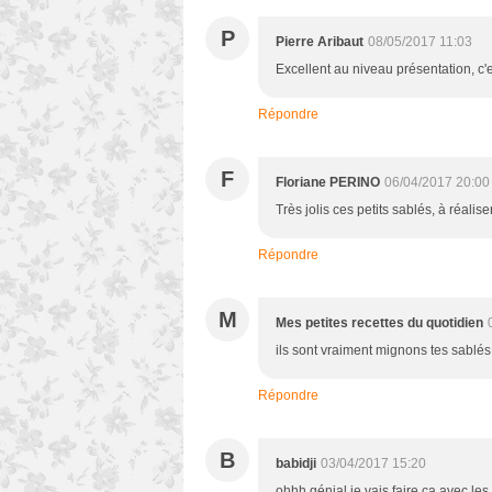
P
Pierre Aribaut
08/05/2017 11:03
Excellent au niveau présentation, c'
Répondre
F
Floriane PERINO
06/04/2017 20:00
Très jolis ces petits sablés, à réalis
Répondre
M
Mes petites recettes du quotidien
ils sont vraiment mignons tes sablés
Répondre
B
babidji
03/04/2017 15:20
ohhh génial je vais faire ça avec les