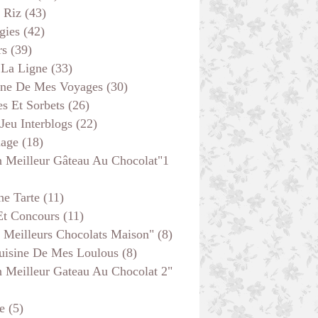
 Riz
(43)
gies
(42)
rs
(39)
 La Ligne
(33)
ine De Mes Voyages
(30)
s Et Sorbets
(26)
 Jeu Interblogs
(22)
age
(18)
 Meilleur Gâteau Au Chocolat"1
he Tarte
(11)
Et Concours
(11)
 Meilleurs Chocolats Maison"
(8)
uisine De Mes Loulous
(8)
 Meilleur Gateau Au Chocolat 2"
e
(5)