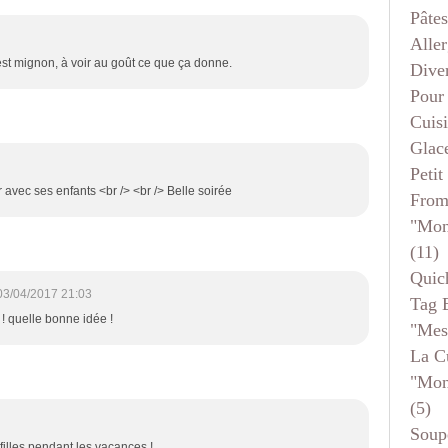
Pâtes
Aller
est mignon, à voir au goût ce que ça donne.
Dive
Pour
Cuis
Glace
Petit
er avec ses enfants <br /> <br /> Belle soirée
From
"mon
(11)
Quic
03/04/2017 21:03
Tag 
 ! quelle bonne idée !
"mes
La C
"mon
(5)
Soup
 filles pendant les vacances !