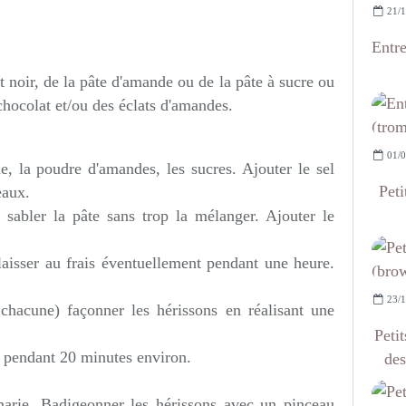
21/1
Entr
t noir, de la pâte d'amande ou de la pâte à sucre ou
chocolat et/ou des éclats d'amandes.
01/0
e, la poudre d'amandes, les sucres. Ajouter le sel
Peti
eaux.
 sabler la pâte sans trop la mélanger. Ajouter le
laisser au frais éventuellement pendant une heure.
23/1
hacune) façonner les hérissons en réalisant une
Petit
° pendant 20 minutes environ.
des
marie. Badigeonner les hérissons avec un pinceau