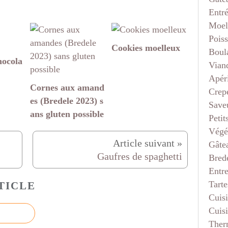
Entr
Moel
Pois
Cookies moelleux
Boul
hocola
Vian
Apéri
Cornes aux amand
Crep
es (Bredele 2023) s
Saveu
ans gluten possible
Petit
Végé
Gâte
Gaufres de spaghetti
Bred
Entr
Tarte
TICLE
Cuis
Cuis
Ther