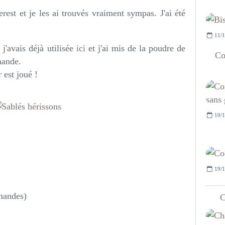
terest et je les ai trouvés vraiment sympas. J'ai été
11/1
 j'avais déjà utilisée
ici
et j'ai mis de la poudre de
Co
mande.
 est joué !
10/1
19/1
amandes)
C