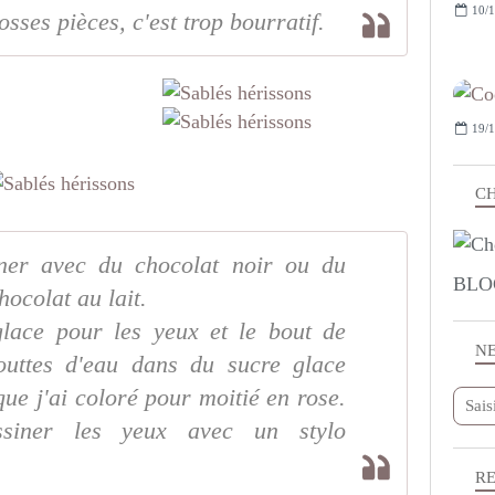
10/1
osses pièces, c'est trop bourratif.
19/1
CH
ner avec du chocolat noir ou du
BLO
ocolat au lait.
 glace pour les yeux et le bout de
N
uttes d'eau dans du sucre glace
ue j'ai coloré pour moitié en rose.
ssiner les yeux avec un stylo
R