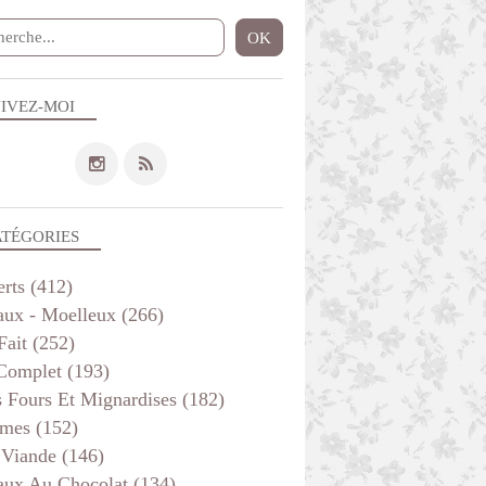
IVEZ-MOI
ATÉGORIES
erts
(412)
aux - Moelleux
(266)
Fait
(252)
 Complet
(193)
s Fours Et Mignardises
(182)
mes
(152)
 Viande
(146)
aux Au Chocolat
(134)