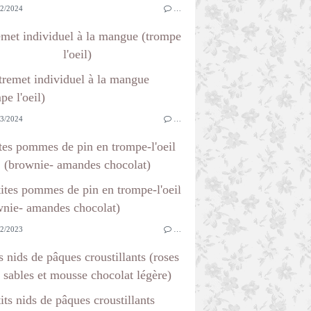
2/2024
…
emet individuel à la mangue (trompe
l'oeil)
3/2024
…
tes pommes de pin en trompe-l'oeil
(brownie- amandes chocolat)
2/2023
…
s nids de pâques croustillants (roses
 sables et mousse chocolat légère)