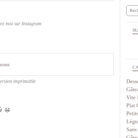
vez moi sur Instagram
SU
ssons
C
Dess
ersion imprimable
Gâte
Vite 
Plat
Petit
Légu
Sans
Gâte