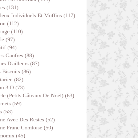
ées
(131)
leux Individuels Et Muffins
(117)
son
(112)
ange
(110)
de
(97)
tif
(94)
es-Gaufres
(88)
rs D'ailleurs
(87)
s Biscuits
(86)
tarien
(82)
au 3 D
(73)
ele (petits Gâteaux De Noël)
(63)
emets
(59)
s
(53)
ine Avec Des Restes
(52)
ine Franc Comtoise
(50)
momix
(45)