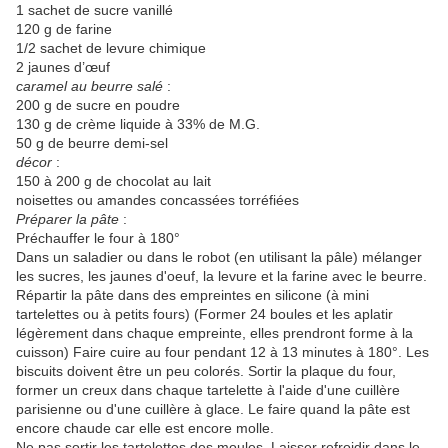
1 sachet de sucre vanillé
120 g de farine
1/2 sachet de levure chimique
2 jaunes d’œuf
caramel au beurre salé
:
200 g de sucre en poudre
130 g de crème liquide à 33% de M.G.
50 g de beurre demi-sel
décor
:
150 à 200 g de chocolat au lait
noisettes ou amandes concassées torréfiées
Préparer la pâte
:
Préchauffer le four à 180°
Dans un saladier ou dans le robot (en utilisant la pâle) mélanger
les sucres, les jaunes d'oeuf, la levure et la farine avec le beurre.
Répartir la pâte dans des empreintes en silicone (à mini
tartelettes ou à petits fours) (Former 24 boules et les aplatir
légèrement dans chaque empreinte, elles prendront forme à la
cuisson) Faire cuire au four pendant 12 à 13 minutes à 180°. Les
biscuits doivent être un peu colorés. Sortir la plaque du four,
former un creux dans chaque tartelette à l'aide d'une cuillère
parisienne ou d'une cuillère à glace. Le faire quand la pâte est
encore chaude car elle est encore molle.
Ne pas sortir les tartelettes des moules. Laisser refroidir dans le