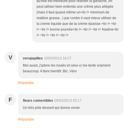
qu'elle est meilleure pour réaliser la ganache, on
peut utiliser bien entendu une crème plus allégée
(mais il faut quand même un<br /> minimum de
matière grasse...) par contre il vaut mieux utiliser de
la creme liquide que de la crème épaisse.<br /> <br
/> <br /> bonne journée<br /> <br /> <br /> Nadine<br
/> <br /> <br /> <br />
V
veropapilles
10/03/2013 18:27
Moi aussi, j'adore les roulés et celui-ci me tente vraiment
beaucoup. A faire bientôt. Biz. Véro
Répondre
F
fleurs comestibles
08/03/2013 00:17
Un très jolie dessert qui donne envie.
Répondre