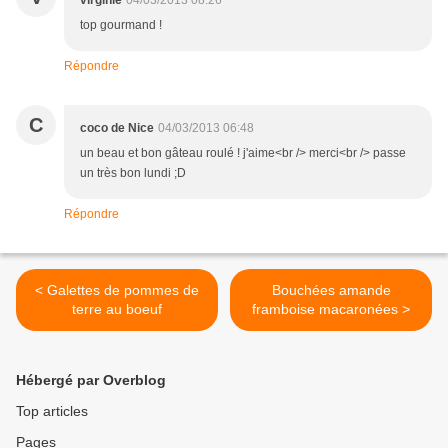
virginie
04/03/2013 08:26
top gourmand !
Répondre
C
coco de Nice
04/03/2013 06:48
un beau et bon gâteau roulé ! j'aime<br /> merci<br /> passe
un très bon lundi ;D
Répondre
< Galettes de pommes de
Bouchées amande
terre au boeuf
framboise macaronées >
Hébergé par Overblog
Top articles
Pages