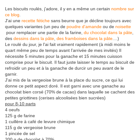
Les biscuits roulés, j'adore, il y en a même un certain
nombre sur
ce blog
.
J'ai une
recette fétiche
sans beurre que je décline toujours avec
quelques variantes (un peu de
poudre d'amande
ou de
noisette
pour remplacer une partie de la farine,
du chocolat dans la pâte
,
des
dessins dans la pâte
,
des framboises dans la pâte
....)
Le roulé du jour, je l'ai fait vraiment rapidement (à midi moins le
quart même peu de temps avant l'arrivée de mes invités) Il
nécessite 5 minutes pour la ganache et 15 minutes cuisson
comprise pour le biscuit. Il faut juste laisser le temps au biscuit de
refroidir un peu et à la ganache de durcir un peu avant de le
garnir.
J'ai mis de la vergeoise brune à la place du sucre, ce qui lui
donne ce petit aspect doré. Il est garni avec une ganache au
chocolat bien corsé (70% de cacao) dans laquelle se cachent des
petites griottines (cerises alcoolisées bien sucrées)
pour 8-10 parts
4 oeufs
125 g de farine
1 cuillère à café de levure chimique
115 g de vergeoise brune
1 pincée de sel
200 g de chocolat à 70%