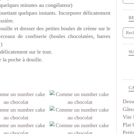
s quelques minutes au congélateur)
ouettant quelques instants. Incorporer délicatement
R
issière.
uille et dresser des petites boules de crème sur le
orceaux de confiserie (boules chocolatées, barres
…)
délicatement sur le tout.
SU
e la poche à douille.
.
C
Dess
Gâte
Vite 
Plat
Petit