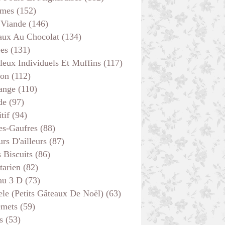
mes
(152)
 Viande
(146)
aux Au Chocolat
(134)
ées
(131)
leux Individuels Et Muffins
(117)
son
(112)
ange
(110)
de
(97)
tif
(94)
es-Gaufres
(88)
rs D'ailleurs
(87)
s Biscuits
(86)
tarien
(82)
au 3 D
(73)
ele (petits Gâteaux De Noël)
(63)
emets
(59)
s
(53)