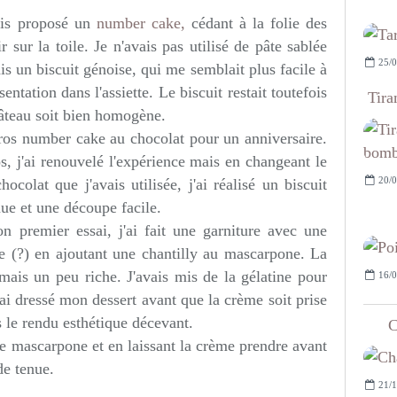
ais proposé un
number cake,
cédant à la folie des
 sur la toile. Je n'avais pas utilisé de pâte sablée
25/0
 un biscuit génoise, qui me semblait plus facile à
entation dans l'assiette. Le biscuit restait toutefois
Tira
gâteau soit bien homogène.
 gros number cake au chocolat pour un anniversaire.
s, j'ai renouvelé l'expérience mais en changeant le
20/0
ocolat que j'avais utilisée, j'ai réalisé un biscuit
ue et une découpe facile.
on premier essai, j'ai fait une garniture avec une
ée (?) en ajoutant une chantilly au mascarpone. La
mais un peu riche. J'avais mis de la gélatine pour
16/0
'ai dressé mon dessert avant que la crème soit prise
s le rendu esthétique décevant.
C
le mascarpone et en laissant la crème prendre avant
de tenue.
21/1