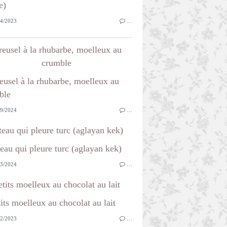
4/2023
…
reusel à la rhubarbe, moelleux au
crumble
9/2024
…
teau qui pleure turc (aglayan kek)
3/2024
…
etits moelleux au chocolat au lait
2/2023
…