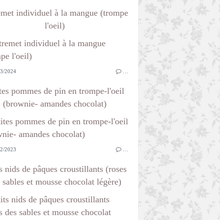
emet individuel à la mangue (trompe
l'oeil)
3/2024
…
tes pommes de pin en trompe-l'oeil
(brownie- amandes chocolat)
2/2023
…
s nids de pâques croustillants (roses
 sables et mousse chocolat légère)