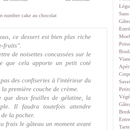
Légu
Sans
Gâte
Entr
Moel
tous, ce dessert est bien plus riche
Pois
-fruits".
Boul
tre de noisettes concassées sur le
Vian
ve que cela apporte un petit coté
Apéri
Crep
pas des confiseries à l'intérieur du
Saveu
ur la première couche de crème.
Petit
Végé
 que deux feuilles de gélatine, la
Gâte
le. Il faudra toutefois attendre
Bred
t de la pocher.
Entr
au frais le gâteau un moment avant
Tarte