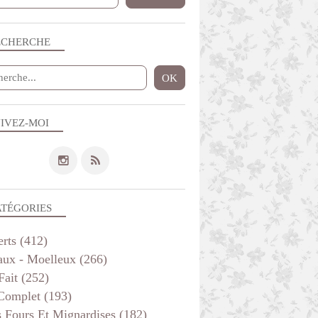
ECHERCHE
IVEZ-MOI
ATÉGORIES
erts
(412)
aux - Moelleux
(266)
Fait
(252)
 Complet
(193)
s Fours Et Mignardises
(182)