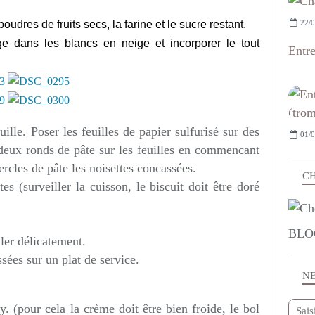
22/0
oudres de fruits secs, la farine et le sucre restant.
ge dans les blancs en neige et incorporer le tout
Entr
lle. Poser les feuilles de papier sulfurisé sur des
01/0
 deux ronds de pâte sur les feuilles en commencant
cercles de pâte les noisettes concassées.
CH
 (surveiller la cuisson, le biscuit doit être doré
BLO
ller délicatement.
ssées sur un plat de service.
N
. (pour cela la crème doit être bien froide, le bol