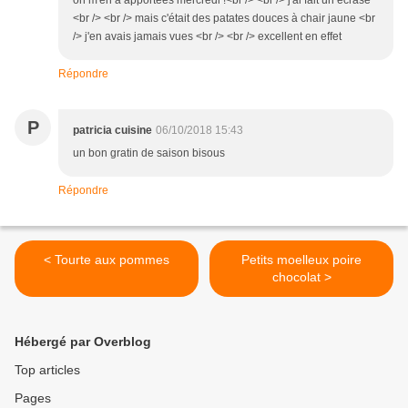
on m'en a apportées mercredi !<br /> <br /> j'ai fait un écrasé
<br /> <br /> mais c'était des patates douces à chair jaune <br
/> j'en avais jamais vues <br /> <br /> excellent en effet
Répondre
P
patricia cuisine
06/10/2018 15:43
un bon gratin de saison bisous
Répondre
< Tourte aux pommes
Petits moelleux poire
chocolat >
Hébergé par Overblog
Top articles
Pages